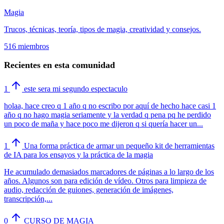
Magia
Trucos, técnicas, teoría, tipos de magia, creatividad y consejos.
516 miembros
Recientes en esta comunidad
1
este sera mi segundo espectaculo
holaa, hace creo q 1 año q no escribo por aquí de hecho hace casi 1
año q no hago magia seriamente y la verdad q pena pq he perdido
un poco de maña y hace poco me dijeron q si quería hacer un...
1
Una forma práctica de armar un pequeño kit de herramientas
de IA para los ensayos y la práctica de la magia
He acumulado demasiados marcadores de páginas a lo largo de los
años. Algunos son para edición de vídeo. Otros para limpieza de
audio, redacción de guiones, generación de imágenes,
transcripción,...
0
CURSO DE MAGIA