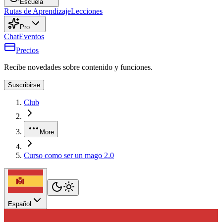
Escuela
Rutas de Aprendizaje
Lecciones
Pro
Chat
Eventos
Precios
Recibe novedades sobre contenido y funciones.
Suscribirse
Club
More
Curso como ser un mago 2.0
Español