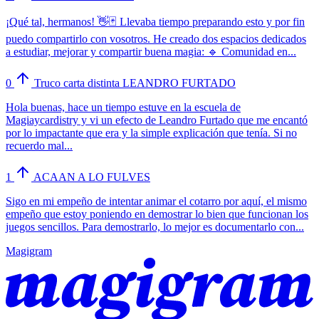
¡Qué tal, hermanos! 👋🃏 Llevaba tiempo preparando esto y por fin
puedo compartirlo con vosotros. He creado dos espacios dedicados
a estudiar, mejorar y compartir buena magia: 🔹 Comunidad en...
0
Truco carta distinta LEANDRO FURTADO
Hola buenas, hace un tiempo estuve en la escuela de
Magiaycardistry y vi un efecto de Leandro Furtado que me encantó
por lo impactante que era y la simple explicación que tenía. Si no
recuerdo mal...
1
ACAAN A LO FULVES
Sigo en mi empeño de intentar animar el cotarro por aquí, el mismo
empeño que estoy poniendo en demostrar lo bien que funcionan los
juegos sencillos. Para demostrarlo, lo mejor es documentarlo con...
Magigram