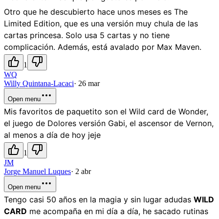
Otro que he descubierto hace unos meses es The
Limited Edition, que es una versión muy chula de las
cartas princesa. Solo usa 5 cartas y no tiene
complicación. Además, está avalado por Max Maven.
1
WQ
Willy Quintana-Lacaci
·
26 mar
Open menu
Mis favoritos de paquetito son el Wild card de Wonder,
el juego de Dolores versión Gabi, el ascensor de Vernon,
al menos a día de hoy jeje
1
JM
Jorge Manuel Luques
·
2 abr
Open menu
Tengo casi 50 años en la magia y sin lugar adudas
WILD
CARD
me acompaña en mi día a día, he sacado rutinas