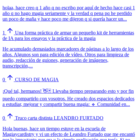
holaa, hace creo q 1 año q no escribo por aquí de hecho hace casi 1
año q no hago magia seriamente y la verdad q pena pq he perdido
un poco de maña y hace poco me dijeron q si quería hacer un...
1
Una forma práctica de armar un pequeño kit de herramientas
de IA para los ensayos y la práctica de la magia
He acumulado demasiados marcadores de páginas a lo largo de los
años. Algunos son para edición de vídeo. Otros para limpieza de
audio, redacción de guiones, generación de imágenes,
transcripción,...
0
CURSO DE MAGIA
¡Qué tal, hermanos! 👋🃏 Llevaba tiempo preparando esto y por fin
puedo compartirlo con vosotros. He creado dos espacios dedicados
a estudiar, mejorar y compartir buena magia: 🔹 Comunidad en...
0
Truco carta distinta LEANDRO FURTADO
Hola buenas, hace un tiempo estuve en la escuela de
Magiaycardistry y vi un efecto de Leandro Furtado que me encantó
por lo impactante que era y la simple explicación que tenía. Si no