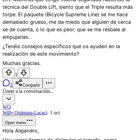
técnica del Double Lift, siento que el Triple resulta más
torpe. El paquete (Bicycle Supreme Line) se me hace
demasiado grueso, me da miedo que alguien de cerca
se de cuenta, o lo que es peor, que se me resbale al
empujarlas.
¿Tenéis consejos específicos que os ayuden en la
realización de este movimiento?
Muchas gracias.
1
2
Compartir
Únete a la conversación...
WQ
Willy Quintana-Lacaci
·
1 oct
Open menu
Hola Alejandro,
Hay varias formas de disimular el tamaño, como