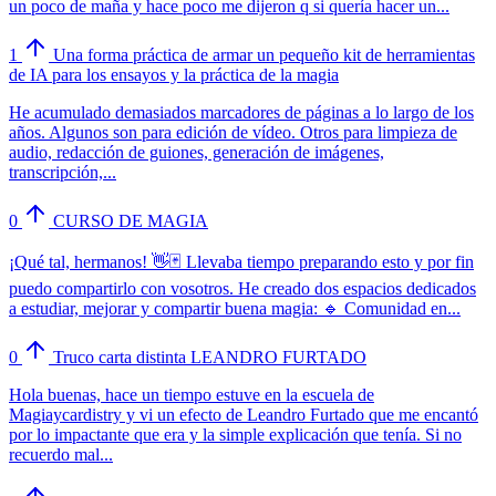
un poco de maña y hace poco me dijeron q si quería hacer un...
1
Una forma práctica de armar un pequeño kit de herramientas
de IA para los ensayos y la práctica de la magia
He acumulado demasiados marcadores de páginas a lo largo de los
años. Algunos son para edición de vídeo. Otros para limpieza de
audio, redacción de guiones, generación de imágenes,
transcripción,...
0
CURSO DE MAGIA
¡Qué tal, hermanos! 👋🃏 Llevaba tiempo preparando esto y por fin
puedo compartirlo con vosotros. He creado dos espacios dedicados
a estudiar, mejorar y compartir buena magia: 🔹 Comunidad en...
0
Truco carta distinta LEANDRO FURTADO
Hola buenas, hace un tiempo estuve en la escuela de
Magiaycardistry y vi un efecto de Leandro Furtado que me encantó
por lo impactante que era y la simple explicación que tenía. Si no
recuerdo mal...