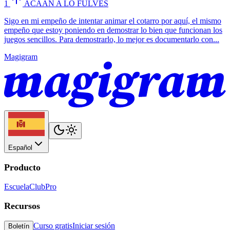
1
ACAAN A LO FULVES
Sigo en mi empeño de intentar animar el cotarro por aquí, el mismo
empeño que estoy poniendo en demostrar lo bien que funcionan los
juegos sencillos. Para demostrarlo, lo mejor es documentarlo con...
Magigram
Español
Producto
Escuela
Club
Pro
Recursos
Curso gratis
Iniciar sesión
Boletín