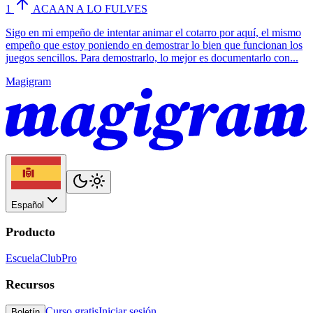
1
ACAAN A LO FULVES
Sigo en mi empeño de intentar animar el cotarro por aquí, el mismo
empeño que estoy poniendo en demostrar lo bien que funcionan los
juegos sencillos. Para demostrarlo, lo mejor es documentarlo con...
Magigram
Español
Producto
Escuela
Club
Pro
Recursos
Curso gratis
Iniciar sesión
Boletín