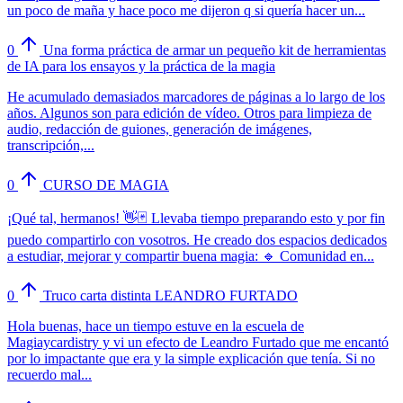
un poco de maña y hace poco me dijeron q si quería hacer un...
0
Una forma práctica de armar un pequeño kit de herramientas
de IA para los ensayos y la práctica de la magia
He acumulado demasiados marcadores de páginas a lo largo de los
años. Algunos son para edición de vídeo. Otros para limpieza de
audio, redacción de guiones, generación de imágenes,
transcripción,...
0
CURSO DE MAGIA
¡Qué tal, hermanos! 👋🃏 Llevaba tiempo preparando esto y por fin
puedo compartirlo con vosotros. He creado dos espacios dedicados
a estudiar, mejorar y compartir buena magia: 🔹 Comunidad en...
0
Truco carta distinta LEANDRO FURTADO
Hola buenas, hace un tiempo estuve en la escuela de
Magiaycardistry y vi un efecto de Leandro Furtado que me encantó
por lo impactante que era y la simple explicación que tenía. Si no
recuerdo mal...