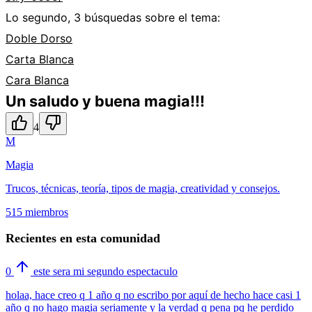
Lo segundo, 3 búsquedas sobre el tema:
Doble Dorso
Carta Blanca
Cara Blanca
Un saludo y buena magia!!!
4
M
Magia
Trucos, técnicas, teoría, tipos de magia, creatividad y consejos.
515 miembros
Recientes en esta comunidad
0
este sera mi segundo espectaculo
holaa, hace creo q 1 año q no escribo por aquí de hecho hace casi 1
año q no hago magia seriamente y la verdad q pena pq he perdido