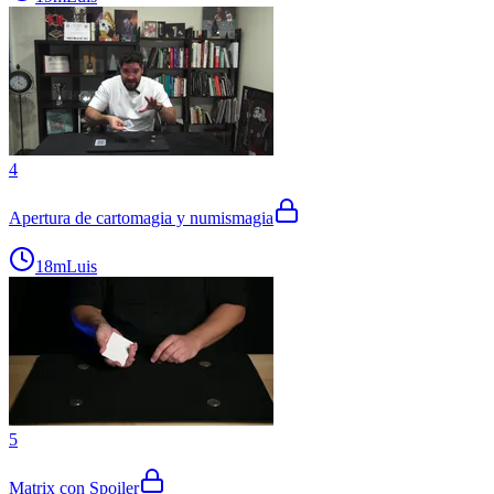
4
Apertura de cartomagia y numismagia
18m
Luis
5
Matrix con Spoiler