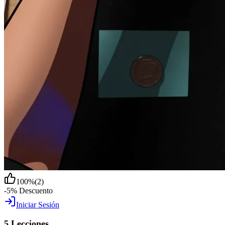
100
%
(
2
)
-5% Descuento
Iniciar Sesión
5 Lecciones