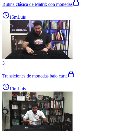
Rutina clásica de Matrix con monedas
15m
Luis
3
Transiciones de monedas bajo carta
19m
Luis