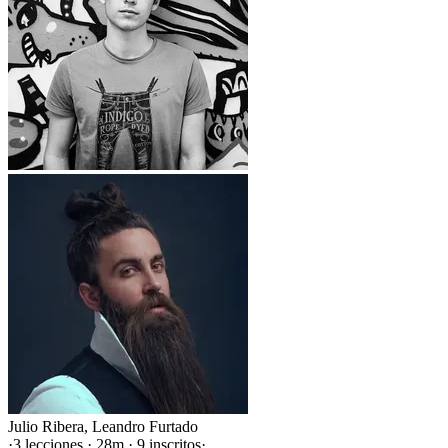
Julio Ribera
,
Leandro Furtado
·
3 lecciones · 28m · 9 inscritos
·