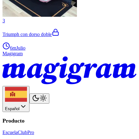
3
Triumph con dorso doble
6m
Julio
Magigram
Español
Producto
Escuela
Club
Pro