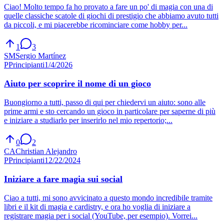
Ciao! Molto tempo fa ho provato a fare un po' di magia con una di
quelle classiche scatole di giochi di prestigio che abbiamo avuto tutti
da piccoli, e mi piacerebbe ricominciare come hobby per...
1
3
SM
Sergio Martínez
P
Principianti
1/4/2026
Aiuto per scoprire il nome di un gioco
Buongiorno a tutti, passo di qui per chiedervi un aiuto: sono alle
prime armi e sto cercando un gioco in particolare per saperne di più
e iniziare a studiarlo per inserirlo nel mio repertorio;...
0
2
CA
Christian Alejandro
P
Principianti
12/22/2024
Iniziare a fare magia sui social
Ciao a tutti, mi sono avvicinato a questo mondo incredibile tramite
libri e il kit di magia e cardistry, e ora ho voglia di iniziare a
registrare magia per i social (YouTube, per esempio). Vorrei...