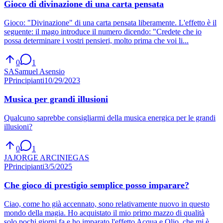
Gioco di divinazione di una carta pensata
Gioco: "Divinazione" di una carta pensata liberamente. L'effetto è il
seguente: il mago introduce il numero dicendo: "Credete che io
possa determinare i vostri pensieri, molto prima che voi li...
0
1
SA
Samuel Asensio
P
Principianti
10/29/2023
Musica per grandi illusioni
Qualcuno saprebbe consigliarmi della musica energica per le grandi
illusioni?
0
1
JA
JORGE ARCINIEGAS
P
Principianti
3/5/2025
Che gioco di prestigio semplice posso imparare?
Ciao, come ho già accennato, sono relativamente nuovo in questo
mondo della magia. Ho acquistato il mio primo mazzo di qualità
solo pochi giorni fa e ho imparato l'effetto Acqua e Olio, che mi è...