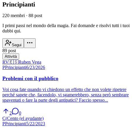
Principianti
220 membri
·
88 post
I primi passi nel mondo della magia. Fai domande e risolvi tutti i tuoi
dubbi qui.
Segui
89 post
Attività
RV
🇪🇸
Ruben Vega
P
Principianti
6/23/2026
Problemi con il pubblico
Voi cosa fate quando vi chiedono un effetto che non volete ripetere
perché sapete che, facendolo, vi sgamerebbero, senza però sembrare
spaventati o fare la parte degli antipatici? Faccio spesso...
2
0
C(
Cento (el ayudante)
P
Principianti
5/22/2023