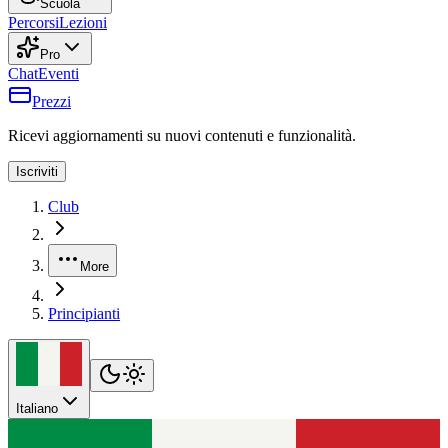
Scuola
Percorsi
Lezioni
Pro
Chat
Eventi
Prezzi
Ricevi aggiornamenti su nuovi contenuti e funzionalità.
Iscriviti
Club
More
Principianti
Italiano