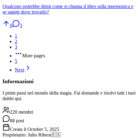
Qualcuno potrebbe dirmi come si chiama il libro sulla mnemonica e
se sapete dove trovarlo?
0
3
1
2
3
More pages
5
Next
Informazioni
I primi passi nel mondo della magia. Fai domande e risolvi tutti i tuoi
dubbi qui.
220 membri
88 post
Creata il October 5, 2025
Proprietario
:
Julio Ribera
🇪🇸