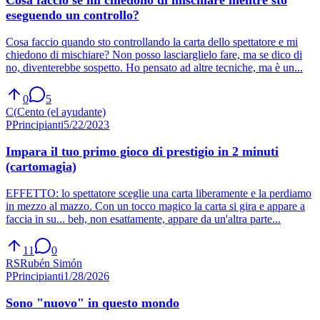
eseguendo un controllo?
Cosa faccio quando sto controllando la carta dello spettatore e mi
chiedono di mischiare? Non posso lasciarglielo fare, ma se dico di
no, diventerebbe sospetto. Ho pensato ad altre tecniche, ma è un...
0
5
C(
Cento (el ayudante)
P
Principianti
5/22/2023
Impara il tuo primo gioco di prestigio in 2 minuti
(cartomagia)
EFFETTO: lo spettatore sceglie una carta liberamente e la perdiamo
in mezzo al mazzo. Con un tocco magico la carta si gira e appare a
faccia in su... beh, non esattamente, appare da un'altra parte...
11
0
RS
Rubén Simón
P
Principianti
1/28/2026
Sono "nuovo" in questo mondo