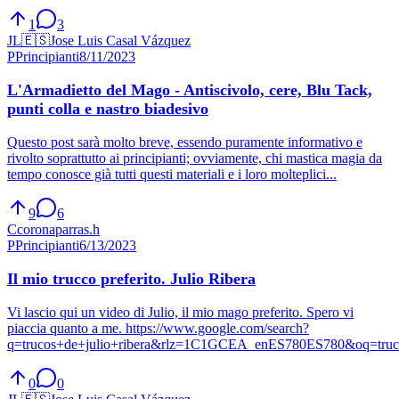
1
3
JL
🇪🇸
Jose Luis Casal Vázquez
P
Principianti
8/11/2023
L'Armadietto del Mago - Antiscivolo, cere, Blu Tack,
punti colla e nastro biadesivo
Questo post sarà molto breve, essendo puramente informativo e
rivolto soprattutto ai principianti; ovviamente, chi mastica magia da
tempo conosce già tutti questi materiali e i loro molteplici...
9
6
C
coronaparras.h
P
Principianti
6/13/2023
Il mio trucco preferito. Julio Ribera
Vi lascio qui un video di Julio, il mio mago preferito. Spero vi
piaccia quanto a me. https://www.google.com/search?
q=trucos+de+julio+ribera&rlz=1C1GCEA_enES780ES780&oq=trucos
0
0