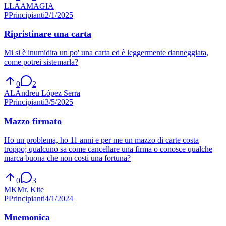
L
LAAMAGIA
P
Principianti
2/1/2025
Ripristinare una carta
Mi si è inumidita un po' una carta ed è leggermente danneggiata,
come potrei sistemarla?
0
2
AL
Andreu López Serra
P
Principianti
3/5/2025
Mazzo firmato
Ho un problema, ho 11 anni e per me un mazzo di carte costa
troppo; qualcuno sa come cancellare una firma o conosce qualche
marca buona che non costi una fortuna?
0
3
MK
Mr. Kite
P
Principianti
4/1/2024
Mnemonica