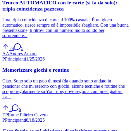
Trucco AUTOMATICO con le carte (si fa da solo):
tripla coincidenza pazzesca
Una tripla coincidenza di carte al 100% casuale. È un gioco
automatico, riesce sempre ed è impossibile sbagliare. Con una buona
presentazione, ti ritrovi con un numero molto solido per
sorprendere...
24
5
AA
Andrés Amaro
P
Principianti
1/25/2026
Memorizzare giochi e routine
Ciao. Sono solo un paio di mesi (da quando sono andato in
pensione) che mi esercito con giochi, alcune tecniche e routine che
scopro regolarmente su YouTube, dove seguo alcuni prestigiatori.
La...
2
6
EP
Eume Piñeiro Cavero
P
Principianti
8/18/2025
Cosa faccio se mi chiedono di mischiare mentre sto