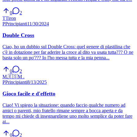
0
2
T
Tiron
P
Principianti
11/30/2024
Double Cross
Ciao, ho un dubbio sul Double Cross: quel genere di plastilina che
c'è in dotazione per far aderire la croce al dito va usata tutta??? O ne
basta solo un po'??? Io l'ho messa tutta e la mia penna...
0
2
M.
🇪🇸
M .
P
Principianti
8/13/2025
Gioco facile e d'effetto
Ciao! Vi spiego la situazione: quando faccio qualche numero ad
amici o parenti, mio fratello rimane sempre a bocca aperta e da
tempo mi chiede di insegnargliene uno molto semplice da poter fare
ai...
0
2