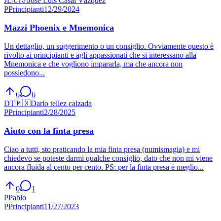
JL
🇪🇸
Jose Luis Casal Vázquez
P
Principianti
12/29/2024
Mazzi Phoenix e Mnemonica
Un dettaglio, un suggerimento o un consiglio. Ovviamente questo è
rivolto ai principianti e agli appassionati che si interessano alla
Mnemonica e che vogliono impararla, ma che ancora non
possiedono...
6
6
DT
🇲🇽
Dario tellez calzada
P
Principianti
2/28/2025
Aiuto con la finta presa
Ciao a tutti, sto praticando la mia finta presa (numismagia) e mi
chiedevo se poteste darmi qualche consiglio, dato che non mi viene
ancora fluida al cento per cento. PS: per la finta presa è meglio...
0
1
P
Pablo
P
Principianti
11/27/2023