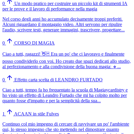
0
Un modo pratico per costruire un piccolo kit di strumenti IA
per le prove e il lavoro di performance nella magia
Nel corso degli anni ho accumulato decisamente troppi preferiti.
Alcuni riguardano il montaggio video. Altri servono per ripulire
l'audio, scrivere testi, generare immagini, trascrivere, progettare...
0
CORSO DI MAGIA
Ciao a tutti, ragazzi! 👋🃏 Era un po' che ci lavoravo e finalmente
posso condividerlo con voi. Ho creato due spazi dedicati allo studio,
al perfezionamento e alla condivisione della buona magia: 🔹...
0
Effetto carta scelta di LEANDRO FURTADO
Ciao a tutti, tempo fa ho frequentato la scuola di Magiaycardistry e
ho visto un effetto di Leandro Furtado che mi ha colpito molto per
quanto fosse d'impatto e per la semplicità della sua...
1
ACAAN in stile Fulves
Continuo col mio impegno di cercare di ravvivare un po' l'ambiente
qui, lo stesso impegno che sto mettendo nel dimostrare quanto