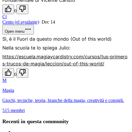
Fondamentale di Vicente Canuto
0
C(
Cento (el ayudante)
·
Dec 14
Open menu
Sì, è il Fuori da questo mondo (Out of this world)
Nella scuola te lo spiega Julio:
https://escuela.magiaycardistry.com/cursos/tus-primero
s-trucos-de-magia/leccion/out-of-this-world/
0
M
Magia
Giochi, tecniche, teoria, branche della magia, creatività e consigli.
515 membri
Recenti in questa community