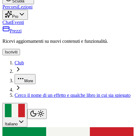
Scuola
Percorsi
Lezioni
Pro
Chat
Eventi
Prezzi
Ricevi aggiornamenti su nuovi contenuti e funzionalità.
Iscriviti
Club
More
Cerco il nome di un effetto e qualche libro in cui sia spiegato
Italiano