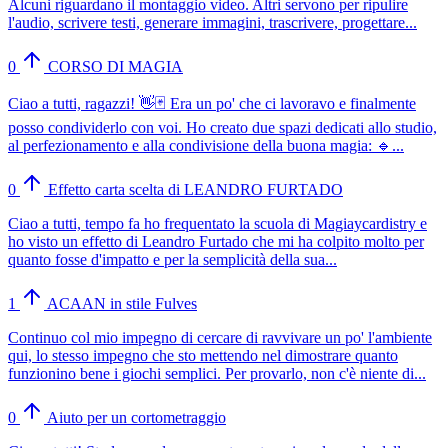
Alcuni riguardano il montaggio video. Altri servono per ripulire
l'audio, scrivere testi, generare immagini, trascrivere, progettare...
0
CORSO DI MAGIA
Ciao a tutti, ragazzi! 👋🃏 Era un po' che ci lavoravo e finalmente
posso condividerlo con voi. Ho creato due spazi dedicati allo studio,
al perfezionamento e alla condivisione della buona magia: 🔹...
0
Effetto carta scelta di LEANDRO FURTADO
Ciao a tutti, tempo fa ho frequentato la scuola di Magiaycardistry e
ho visto un effetto di Leandro Furtado che mi ha colpito molto per
quanto fosse d'impatto e per la semplicità della sua...
1
ACAAN in stile Fulves
Continuo col mio impegno di cercare di ravvivare un po' l'ambiente
qui, lo stesso impegno che sto mettendo nel dimostrare quanto
funzionino bene i giochi semplici. Per provarlo, non c'è niente di...
0
Aiuto per un cortometraggio