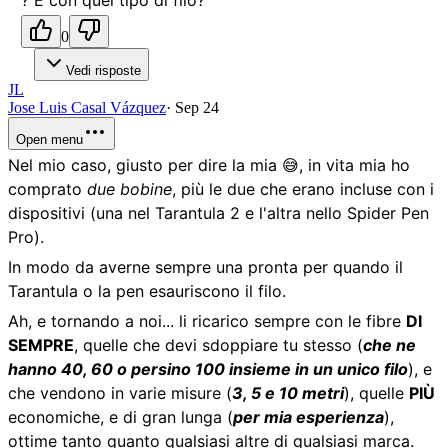
? E con quel tipo di filo?
0
Vedi risposte
JL
Jose Luis Casal Vázquez
·
Sep 24
Open menu
Nel mio caso, giusto per dire la mia 😅, in vita mia ho
comprato
due bobine
, più le due che erano incluse con i
dispositivi (una nel Tarantula 2 e l'altra nello Spider Pen
Pro).
In modo da averne sempre una pronta per quando il
Tarantula o la pen esauriscono il filo.
Ah, e tornando a noi... li ricarico sempre con le fibre
DI
SEMPRE
, quelle che devi sdoppiare tu stesso (
che ne
hanno 40, 60 o persino 100 insieme in un unico filo
), e
che vendono in varie misure (
3, 5 e 10 metri
), quelle
PIÙ
economiche, e di gran lunga (
per mia esperienza
),
ottime tanto quanto qualsiasi altre di qualsiasi marca.