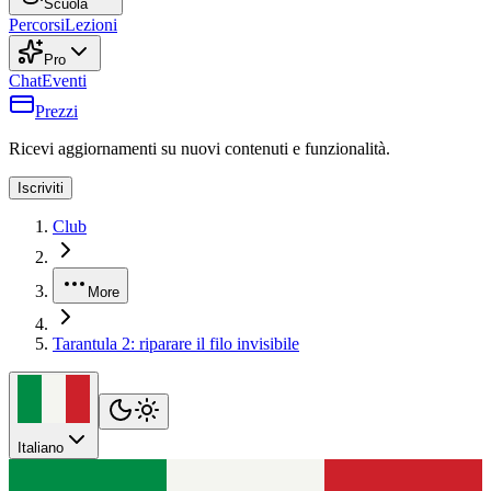
Scuola
Percorsi
Lezioni
Pro
Chat
Eventi
Prezzi
Ricevi aggiornamenti su nuovi contenuti e funzionalità.
Iscriviti
Club
More
Tarantula 2: riparare il filo invisibile
Italiano