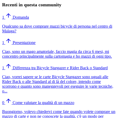
Recenti in questa community
1
Domanda
Qualcuno sa dove comprare mazzi bicycle di persona nel centro di
Malaga?
1
Presentazione
Ciao, sono un mago amatoriale, faccio magia da circa 6 mesi, mi
concentro principalmente sulla cartomagia e ho mazzi di ogni tipo.
1
Differenza tra Bicycle Stargazer e Rider Back o Standard
Ciao, vorrei sapere se le carte Bicycle Stargazer sono uguali alle
Rider Back o alle Standard al di là del colore, intendo come
scorrono e quanto sono maneggevoli per eseguire le varie tecniche,
o...
0
Come valutare la qualità di un mazzo
Buongiorno, volevo chiedervi come fate quando volete comprare un
mazzo di carte e non ne conoscete la qualità, c'è un modo per