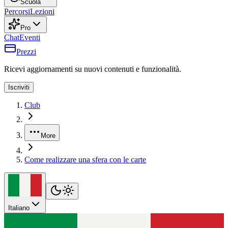
Scuola
Percorsi
Lezioni
Pro
Chat
Eventi
Prezzi
Ricevi aggiornamenti su nuovi contenuti e funzionalità.
Iscriviti
Club
More
Come realizzare una sfera con le carte
Italiano