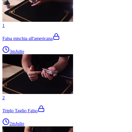
1
Falsa mischia all'americana
3m
Julio
2
Triplo Taglio Falso
2m
Julio