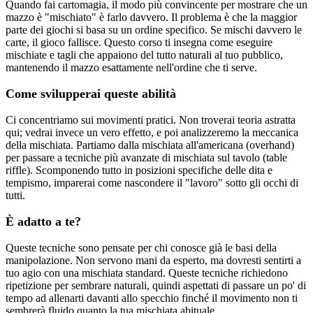
Quando fai cartomagia, il modo più convincente per mostrare che un
mazzo è "mischiato" è farlo davvero. Il problema è che la maggior
parte dei giochi si basa su un ordine specifico. Se mischi davvero le
carte, il gioco fallisce. Questo corso ti insegna come eseguire
mischiate e tagli che appaiono del tutto naturali al tuo pubblico,
mantenendo il mazzo esattamente nell'ordine che ti serve.
Come svilupperai queste abilità
Ci concentriamo sui movimenti pratici. Non troverai teoria astratta
qui; vedrai invece un vero effetto, e poi analizzeremo la meccanica
della mischiata. Partiamo dalla mischiata all'americana (overhand)
per passare a tecniche più avanzate di mischiata sul tavolo (table
riffle). Scomponendo tutto in posizioni specifiche delle dita e
tempismo, imparerai come nascondere il "lavoro" sotto gli occhi di
tutti.
È adatto a te?
Queste tecniche sono pensate per chi conosce già le basi della
manipolazione. Non servono mani da esperto, ma dovresti sentirti a
tuo agio con una mischiata standard. Queste tecniche richiedono
ripetizione per sembrare naturali, quindi aspettati di passare un po' di
tempo ad allenarti davanti allo specchio finché il movimento non ti
sembrerà fluido quanto la tua mischiata abituale.