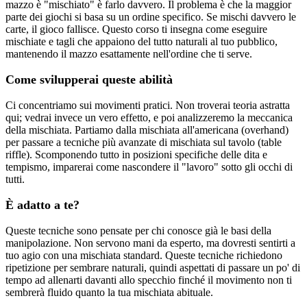
mazzo è "mischiato" è farlo davvero. Il problema è che la maggior
parte dei giochi si basa su un ordine specifico. Se mischi davvero le
carte, il gioco fallisce. Questo corso ti insegna come eseguire
mischiate e tagli che appaiono del tutto naturali al tuo pubblico,
mantenendo il mazzo esattamente nell'ordine che ti serve.
Come svilupperai queste abilità
Ci concentriamo sui movimenti pratici. Non troverai teoria astratta
qui; vedrai invece un vero effetto, e poi analizzeremo la meccanica
della mischiata. Partiamo dalla mischiata all'americana (overhand)
per passare a tecniche più avanzate di mischiata sul tavolo (table
riffle). Scomponendo tutto in posizioni specifiche delle dita e
tempismo, imparerai come nascondere il "lavoro" sotto gli occhi di
tutti.
È adatto a te?
Queste tecniche sono pensate per chi conosce già le basi della
manipolazione. Non servono mani da esperto, ma dovresti sentirti a
tuo agio con una mischiata standard. Queste tecniche richiedono
ripetizione per sembrare naturali, quindi aspettati di passare un po' di
tempo ad allenarti davanti allo specchio finché il movimento non ti
sembrerà fluido quanto la tua mischiata abituale.