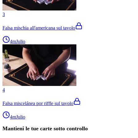
3
Falsa mischia all'americana sul tavolo
4m
Julio
4
Falsa miscelánea por riffle sul tavolo
4m
Julio
Mantieni le tue carte sotto controllo