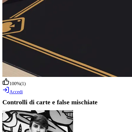
100
%
(
1
)
Accedi
Controlli di carte e false mischiate