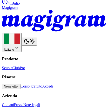
4m
Julio
Magigram
Italiano
Prodotto
Scuola
Club
Pro
Risorse
Corso gratuito
Accedi
Newsletter
Azienda
Contatti
Prezzi
Note legali