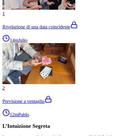
1
Rivelazione di una data coincidente
14m
Julio
2
Previsione a ventaglio
12m
Pablo
L’Intuizione Segreta