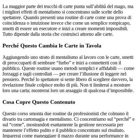
La maggior parte dei trucchi di carte punta sull’abilità del mago, ma
i migliori effetti di mentalismo si concentrano sulle scelte dello
spettatore. Quando presenti una routine di carte come una prova di
coincidenza o intuizione invece che come un semplice rompicapo,
smetti di essere un esecutore e inizi a creare momenti impossibili.
Tutto dipende dalla storia che costruisci attorno alle carte.
Perché Questo Cambia le Carte in Tavola
Aggiungendo uno strato di mentalismo al lavoro con le carte, smetti
di preoccuparti di sembrare “furbo” e inizi a connetterti con il
pubblico. Queste routine usano metodi semplici e affidabili — come
forzaggi e tagli controllati — per creare l’illusione di leggere nel
pensiero. Perché lo spettatore si sente libero di scegliere davvero, la
rivelazione finale colpisce molto di più. Non ti limiterai a mostrare
loro una carta; mostrerai loro un assaggio di qualcosa d’impossibile.
Cosa Copre Questo Contenuto
Questo corso smonta due routine da professionisti che colmano il
divario tra cartomagia e mentalismo. Ci concentriamo sul “perché” e
sul “come”, mostrandoti esattamente la gestione necessaria per
mantenere l’effetto pulito e il pubblico concentrato sul risultato.
Imparerai come maneggiare il mazzo durante una performance in