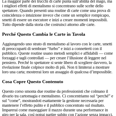
La maggior parte dei trucchi di carte punta sull’abilità del mago, ma
i migliori effetti di mentalismo si concentrano sulle scelte dello
spettatore. Quando presenti una routine di carte come una prova di
coincidenza o intuizione invece che come un semplice rompicapo,
smetti di essere un esecutore e inizi a creare momenti impossibili.
Tutto dipende dalla storia che costruisci attorno alle carte.
Perché Questo Cambia le Carte in Tavola
Aggiungendo uno strato di mentalismo al lavoro con le carte, smetti
di preoccuparti di sembrare “furbo” e inizi a connetterti con il
pubblico. Queste routine usano metodi semplici e affidabili — come
forzaggi e tagli controllati — per creare l’illusione di leggere nel
pensiero. Perché lo spettatore si sente libero di scegliere davvero, la
rivelazione finale colpisce molto di più. Non ti limiterai a mostrare
loro una carta; mostrerai loro un assaggio di qualcosa d’impossibile.
Cosa Copre Questo Contenuto
Questo corso smonta due routine da professionisti che colmano il
divario tra cartomagia e mentalismo. Ci concentriamo sul “perché” e
sul “come”, mostrandoti esattamente la gestione necessaria per
mantenere l’effetto pulito e il pubblico concentrato sul risultato.
Imparerai come maneggiare il mazzo durante una performance in
giro per la sala, così potrai partire subito con l’azione senza impacci.