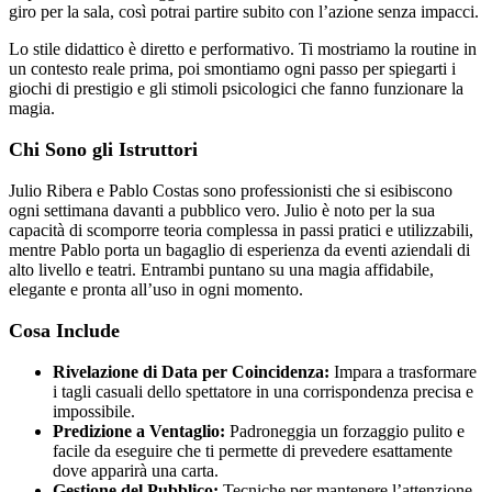
giro per la sala, così potrai partire subito con l’azione senza impacci.
Lo stile didattico è diretto e performativo. Ti mostriamo la routine in
un contesto reale prima, poi smontiamo ogni passo per spiegarti i
giochi di prestigio e gli stimoli psicologici che fanno funzionare la
magia.
Chi Sono gli Istruttori
Julio Ribera e Pablo Costas sono professionisti che si esibiscono
ogni settimana davanti a pubblico vero. Julio è noto per la sua
capacità di scomporre teoria complessa in passi pratici e utilizzabili,
mentre Pablo porta un bagaglio di esperienza da eventi aziendali di
alto livello e teatri. Entrambi puntano su una magia affidabile,
elegante e pronta all’uso in ogni momento.
Cosa Include
Rivelazione di Data per Coincidenza:
Impara a trasformare
i tagli casuali dello spettatore in una corrispondenza precisa e
impossibile.
Predizione a Ventaglio:
Padroneggia un forzaggio pulito e
facile da eseguire che ti permette di prevedere esattamente
dove apparirà una carta.
Gestione del Pubblico:
Tecniche per mantenere l’attenzione