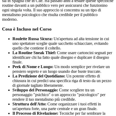
sia in Spagna che in Cile. Ha passato anni a testare queste specifiche
routine davanti a un pubblico vero per assicurarsi che funzionino
ogni singola volta. Il suo approccio si concentra su un tipo di
mentalismo psicologico che risulta credibile per il pubblico
moderno.
Cosa è Incluso nel Corso
Roulette Russa Sicura:
Un'apertura ad alta tensione in cui
uno spettatore sceglie quale sacchetto schiacciare, evitando
quello che contiene il coltello.
La Routine Sneak Thief:
Come usare cartoncini segnati per
identificare chi ha fatto quale disegno e duplicare il disegno
finale.
Peek di Nome e Luogo:
Un modo semplice per rivelare un
pensiero segreto e un luogo usando due buste truccate.
La Predizione del Quotidiano:
Un potente effetto di
chiusura in cui predici una specifica riga di testo da un pezzo
di giornale tagliato liberamente.
Sviluppo del Personaggio:
Come scegliere tra un
personaggio "psichico" o un approccio "psicologico" per
rendere il tuo mentalismo più credibile.
Struttura dell'Atto:
Come organizzare i tuoi effetti in
un'apertura forte, una parte centrale e un gran finale.
Il Processo di Rivelazione:
Tecniche per far sembrare la