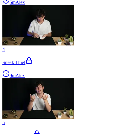
5m
Alex
4
Sneak Thief
9m
Alex
5