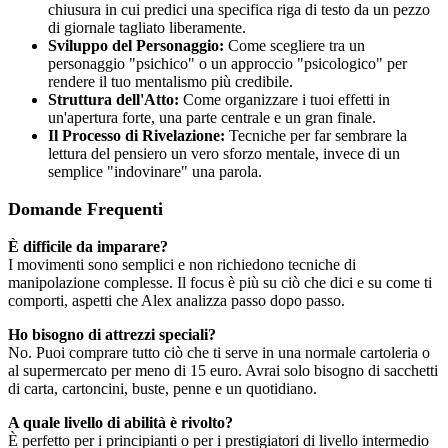
chiusura in cui predici una specifica riga di testo da un pezzo
di giornale tagliato liberamente.
Sviluppo del Personaggio:
Come scegliere tra un
personaggio "psichico" o un approccio "psicologico" per
rendere il tuo mentalismo più credibile.
Struttura dell'Atto:
Come organizzare i tuoi effetti in
un'apertura forte, una parte centrale e un gran finale.
Il Processo di Rivelazione:
Tecniche per far sembrare la
lettura del pensiero un vero sforzo mentale, invece di un
semplice "indovinare" una parola.
Domande Frequenti
È difficile da imparare?
I movimenti sono semplici e non richiedono tecniche di
manipolazione complesse. Il focus è più su ciò che dici e su come ti
comporti, aspetti che Alex analizza passo dopo passo.
Ho bisogno di attrezzi speciali?
No. Puoi comprare tutto ciò che ti serve in una normale cartoleria o
al supermercato per meno di 15 euro. Avrai solo bisogno di sacchetti
di carta, cartoncini, buste, penne e un quotidiano.
A quale livello di abilità è rivolto?
È perfetto per i principianti o per i prestigiatori di livello intermedio