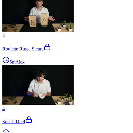
3
Roulette Russa Sicura
5m
Alex
4
Sneak Thief