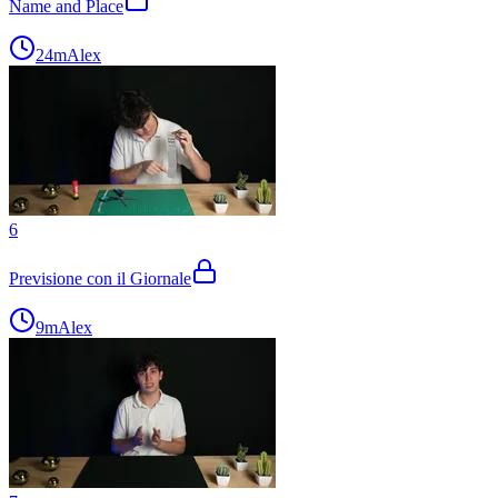
Name and Place
24m
Alex
6
Previsione con il Giornale
9m
Alex