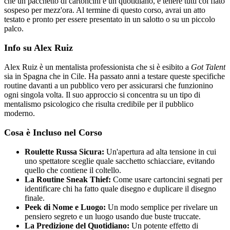
che un pacchetto di cartoncini e un quotidiano, e tenere tutti col fiato
sospeso per mezz'ora. Al termine di questo corso, avrai un atto
testato e pronto per essere presentato in un salotto o su un piccolo
palco.
Info su Alex Ruiz
Alex Ruiz è un mentalista professionista che si è esibito a
Got Talent
sia in Spagna che in Cile. Ha passato anni a testare queste specifiche
routine davanti a un pubblico vero per assicurarsi che funzionino
ogni singola volta. Il suo approccio si concentra su un tipo di
mentalismo psicologico che risulta credibile per il pubblico
moderno.
Cosa è Incluso nel Corso
Roulette Russa Sicura:
Un'apertura ad alta tensione in cui
uno spettatore sceglie quale sacchetto schiacciare, evitando
quello che contiene il coltello.
La Routine Sneak Thief:
Come usare cartoncini segnati per
identificare chi ha fatto quale disegno e duplicare il disegno
finale.
Peek di Nome e Luogo:
Un modo semplice per rivelare un
pensiero segreto e un luogo usando due buste truccate.
La Predizione del Quotidiano:
Un potente effetto di