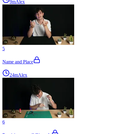
9m
Alex
5
Name and Place
24m
Alex
6