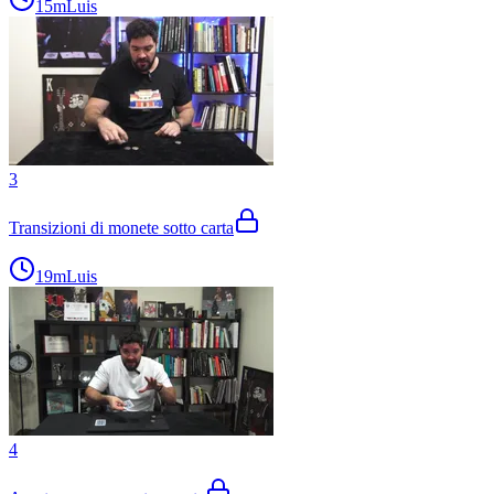
15m
Luis
3
Transizioni di monete sotto carta
19m
Luis
4