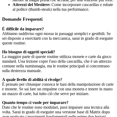
Attrezzi del Mestiere:
Come incorporare cascarillas e rubate
al pollice (thumb-steals) nella tua performance.
Domande Frequenti
È difficile da imparare?
Abbiamo suddiviso ogni mossa in passaggi semplici e gestibili. Se
sei disposto a esercitarti con la meccanica, sarai in grado di eseguire
queste routine.
Ho bisogno di oggetti speciali?
La maggior parte di queste routine utilizza monete e carte da gioco
standard. Una lezione copre l'uso della cascarilla, che è un attrezzo
comune nella numismagia, ma le routine principali si concentrano
sulla destrezza manuale.
A quale livello di abilità si rivolge?
È pensato per chiunque conosca le basi della manipolazione di carte
e monete. Se sai fare un empalme con una moneta e tenere in mano
un mazzo di carte, hai tutto ciò che serve per iniziare.
Quanto tempo ci vuole per imparare?
Dato che le routine sono modulari, puoi imparare una tecnica alla
volta. Sarai in grado di eseguire una versione base di Matrix dopo
aver praticato i movimenti fondamentali nelle prime due lezioni.