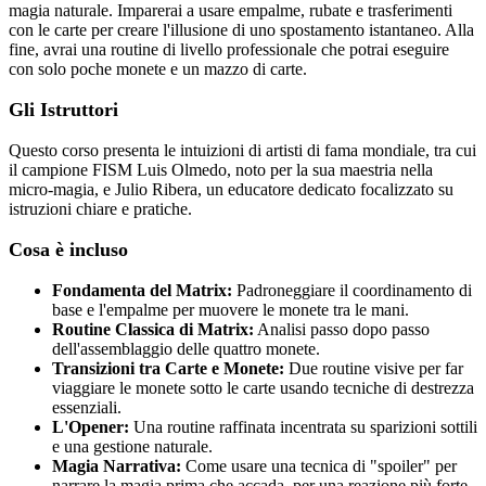
magia naturale. Imparerai a usare empalme, rubate e trasferimenti
con le carte per creare l'illusione di uno spostamento istantaneo. Alla
fine, avrai una routine di livello professionale che potrai eseguire
con solo poche monete e un mazzo di carte.
Gli Istruttori
Questo corso presenta le intuizioni di artisti di fama mondiale, tra cui
il campione FISM Luis Olmedo, noto per la sua maestria nella
micro-magia, e Julio Ribera, un educatore dedicato focalizzato su
istruzioni chiare e pratiche.
Cosa è incluso
Fondamenta del Matrix:
Padroneggiare il coordinamento di
base e l'empalme per muovere le monete tra le mani.
Routine Classica di Matrix:
Analisi passo dopo passo
dell'assemblaggio delle quattro monete.
Transizioni tra Carte e Monete:
Due routine visive per far
viaggiare le monete sotto le carte usando tecniche di destrezza
essenziali.
L'Opener:
Una routine raffinata incentrata su sparizioni sottili
e una gestione naturale.
Magia Narrativa:
Come usare una tecnica di "spoiler" per
narrare la magia prima che accada, per una reazione più forte.