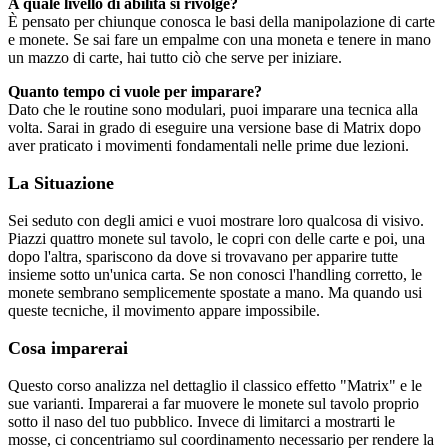
A quale livello di abilità si rivolge?
È pensato per chiunque conosca le basi della manipolazione di carte
e monete. Se sai fare un empalme con una moneta e tenere in mano
un mazzo di carte, hai tutto ciò che serve per iniziare.
Quanto tempo ci vuole per imparare?
Dato che le routine sono modulari, puoi imparare una tecnica alla
volta. Sarai in grado di eseguire una versione base di Matrix dopo
aver praticato i movimenti fondamentali nelle prime due lezioni.
La Situazione
Sei seduto con degli amici e vuoi mostrare loro qualcosa di visivo.
Piazzi quattro monete sul tavolo, le copri con delle carte e poi, una
dopo l'altra, spariscono da dove si trovavano per apparire tutte
insieme sotto un'unica carta. Se non conosci l'handling corretto, le
monete sembrano semplicemente spostate a mano. Ma quando usi
queste tecniche, il movimento appare impossibile.
Cosa imparerai
Questo corso analizza nel dettaglio il classico effetto "Matrix" e le
sue varianti. Imparerai a far muovere le monete sul tavolo proprio
sotto il naso del tuo pubblico. Invece di limitarci a mostrarti le
mosse, ci concentriamo sul coordinamento necessario per rendere la