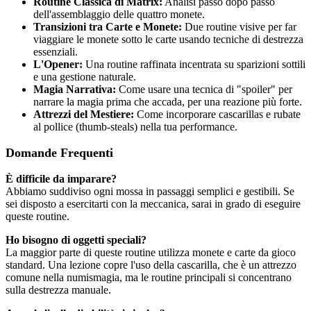
Routine Classica di Matrix:
Analisi passo dopo passo
dell'assemblaggio delle quattro monete.
Transizioni tra Carte e Monete:
Due routine visive per far
viaggiare le monete sotto le carte usando tecniche di destrezza
essenziali.
L'Opener:
Una routine raffinata incentrata su sparizioni sottili
e una gestione naturale.
Magia Narrativa:
Come usare una tecnica di "spoiler" per
narrare la magia prima che accada, per una reazione più forte.
Attrezzi del Mestiere:
Come incorporare cascarillas e rubate
al pollice (thumb-steals) nella tua performance.
Domande Frequenti
È difficile da imparare?
Abbiamo suddiviso ogni mossa in passaggi semplici e gestibili. Se
sei disposto a esercitarti con la meccanica, sarai in grado di eseguire
queste routine.
Ho bisogno di oggetti speciali?
La maggior parte di queste routine utilizza monete e carte da gioco
standard. Una lezione copre l'uso della cascarilla, che è un attrezzo
comune nella numismagia, ma le routine principali si concentrano
sulla destrezza manuale.