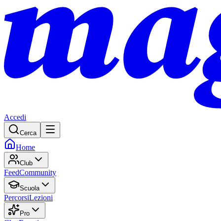
Accedi
Cerca
Home
Club
Feed
Community
Scuola
Percorsi
Lezioni
Pro