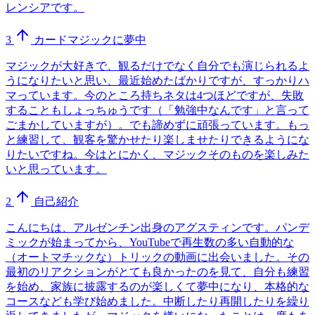
レンシアです。
3
カードマジックに夢中
マジックが大好きで、観るだけでなく自分でも演じられるよ
うになりたいと思い、最近始めたばかりですが、すっかりハ
マっています。今のところ持ちネタは4つほどですが、失敗
することもしょっちゅうです（「勉強中なんです」と言って
ごまかしていますが）。でも諦めずに頑張っています。もっ
と練習して、観客を驚かせたり楽しませたりできるようにな
りたいですね。今はとにかく、マジックそのものを楽しみた
いと思っています。
2
自己紹介
こんにちは、アルゼンチン出身のアグスティンです。パンデ
ミックが始まってから、YouTubeで再生数の多い自動的な
（オートマチックな）トリックの動画に出会いました。その
最初のリアクションがとても良かったのを見て、自分も練習
を始め、家族に披露するのが楽しくて夢中になり、本格的な
コースなども学び始めました。中断したり再開したりを繰り