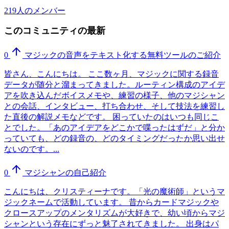
219人のメンバー
このコミュニティの最新
0
マジックの音声をテキスト化する無料ツールのご紹介
皆さん、こんにちは。 ここ数ヶ月、マジックに関する録音
データが随分と溜まってきました。ルーティン構成のアイデ
アを吹き込んだボイスメモや、練習の様子、他のマジシャン
との会話、インタビュー、打ち合わせ、そして技法を練習し
た直後の解説メモなどです。 困っていたのはいつも同じこ
とでした。「あのアイデアをどこかで喋ったはずだ」と分か
っていても、どの録音の、どのタイミングだったか思い出せ
ないのです。...
0
マジシャンの自己紹介
こんにちは、クリスティーナです。「光の魔術師」というマ
ジックネームで活動しています。 昔からカードマジックや
クロースアップのメンタリズムが大好きで、幼い頃からマジ
シャンという存在にずっと魅了されてきました。 出身はパ