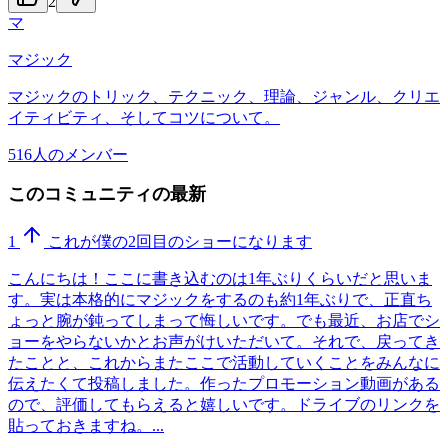
2
マ
マジック
マジックのトリック、テクニック、理論、ジャンル、クリエ
イティビティ、そしてコツについて。
516人のメンバー
このコミュニティの最新
1
これが僕の2回目のショーになります
こんにちは！ここに書き込むのは1年ぶりくらいだと思いま
す。実は本格的にマジックをするのも約1年ぶりで、正直ち
ょっと腕が鈍ってしまって悔しいです。でも最近、お店でシ
ョーをやらないかとお声がけいただいて。それで、戻ってき
たことと、これからまたここで活動していくことをみんなに
伝えたくて投稿しました。作ったプロモーション動画がある
ので、評価してもらえると嬉しいです。ドライブのリンクを
貼っておきますね。...