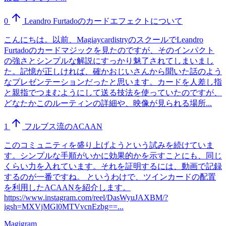
0
Leandro Furtadoのカードエフェクトについて
こんにちは。以前、MagiaycardistryのスクールでLeandro
Furtadoのカードマジックを見たのですが、そのインパクト
の強さとシンプルな解説にすっかり魅了されてしまいまし
た。記憶が正しければ、確かおじいさんから聞いた話のよう
なプレゼンテーションだったと思います。カードを人差し指
と親指でつまむようにして送る技法を使っていたのですが、
どなたかこのルーティンの詳細や、映像が見られる場所...
1
フルブス流のACAAN
このコミュニティを盛り上げようという試みを続けていま
す。シンプルな手順がいかに効果的かを示すことにも、同じ
くらい力を入れています。それを証明するには、動画で記録
するのが一番ですね。 というわけで、ツインカードの配置
を利用したACAANを紹介します。
https://www.instagram.com/reel/DasWyuJAXBM/?
igsh=MXVjMGl0MTVvcnEzbg==...
Magigram