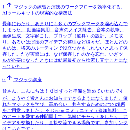
1
マジックの練習と演技のワークフローを効率化する、
AIツールキットの現実的な構築法
長年にわたり、あまりにも多くのブックマークを溜め込んで
しまった。 動画編集用、音声のノイズ除去、台本の執筆、
画像生成、文字起こし、プロップ（道具）の設計、メモ取
り、あるいは演技のアイデアの整理など様々だ。ほとんどの
ものは、将来のルーティンで役立つかもしれないと思って保
存した。だが実際には、なぜ保存したのかを忘れ、いざツー
ルが必要になったときには結局最初から検索し直すことにな
っていた。...
0
マジック講座
皆さん、こんにちは！ 👋🃏 ずっと準備を進めていたのです
が、ようやく皆さんにお知らせできるようになりました。優
れたマジックを学び、高め合い、共有するための2つの場所
をご用意しました： 🔹 Discordコミュニティ（参加無料） こ
のアートを愛する仲間同士で、気軽にチャットをしたり、ア
イデアを交換したり、直接交流できる場所です。参加リンク
はこちらです：...