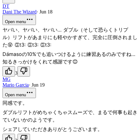
DT
Dani The Wizard
·
Jun 18
Open menu
ヤバい、ヤバい、ヤバい… ダブル（そして恐らくトリプ
ル）リフトがあまりにも軽やかすぎて、完全に圧倒されまし
た😵 👏t3: 👏t3: 👏t3:
Dámasoの10%でも追いつけるように練習あるのみですね…
知るきっかけをくれて感謝です😊
3
MG
Mario Garcia
·
Jun 19
Open menu
同感です。
ダブルリフトがめちゃくちゃスムーズで、まるで何事も起き
ていないかのようです。
シェアしていただきありがとうございます。