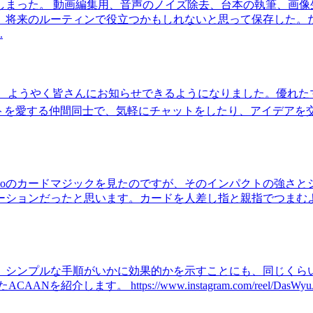
しまった。 動画編集用、音声のノイズ除去、台本の執筆、画像
、将来のルーティンで役立つかもしれないと思って保存した。
.
ですが、ようやく皆さんにお知らせできるようになりました。優れ
 このアートを愛する仲間同士で、気軽にチャットをしたり、アイデ
ndro Furtadoのカードマジックを見たのですが、そのインパ
ーションだったと思います。カードを人差し指と親指でつまむ
。シンプルな手順がいかに効果的かを示すことにも、同じくら
https://www.instagram.com/reel/DasWyuJAXBM/