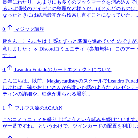
長年にわたり、あまりにも多くのブックマークを溜め込んで
るいは演技のアイデアの整理など様々だ。ほとんどのものは
なったときには結局最初から検索し直すことになっていた。..
0
マジック講座
皆さん、こんにちは！ 👋🃏 ずっと準備を進めていたの
意しました： 🔹 Discordコミュニティ（参加無料）
す：...
0
Leandro Furtadoのカードエフェクトについて
こんにちは。以前、MagiaycardistryのスクールでLea
しければ、確かおじいさんから聞いた話のようなプレゼンテ
ティンの詳細や、映像が見られる場所...
1
フルブス流のACAAN
このコミュニティを盛り上げようという試みを続けています
が一番ですね。 というわけで、ツインカードの配置を利用したACAANを紹介します。 