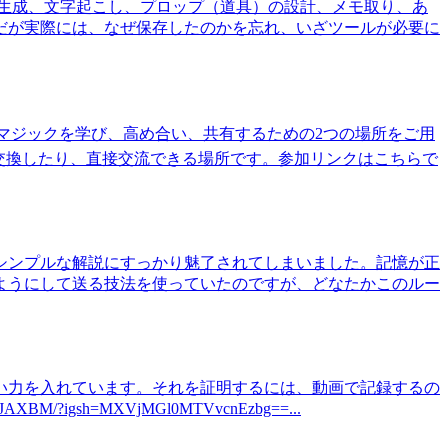
生成、文字起こし、プロップ（道具）の設計、メモ取り、あ
だが実際には、なぜ保存したのかを忘れ、いざツールが必要に
たマジックを学び、高め合い、共有するための2つの場所をご用
アを交換したり、直接交流できる場所です。参加リンクはこちらで
クトの強さとシンプルな解説にすっかり魅了されてしまいました。記憶が正
ようにして送る技法を使っていたのですが、どなたかこのルー
い力を入れています。それを証明するには、動画で記録するの
?igsh=MXVjMGl0MTVvcnEzbg==...