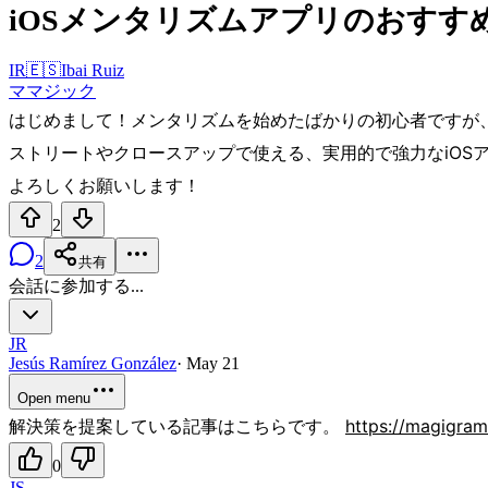
iOSメンタリズムアプリのおすす
IR
🇪🇸
Ibai Ruiz
マ
マジック
はじめまして！メンタリズムを始めたばかりの初心者ですが
ストリートやクロースアップで使える、実用的で強力なiOS
よろしくお願いします！
2
2
共有
会話に参加する...
JR
Jesús Ramírez González
·
May 21
Open menu
解決策を提案している記事はこちらです。
https://magigra
0
JS