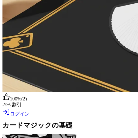
100
%
(
2
)
-5% 割引
ログイン
カードマジックの基礎