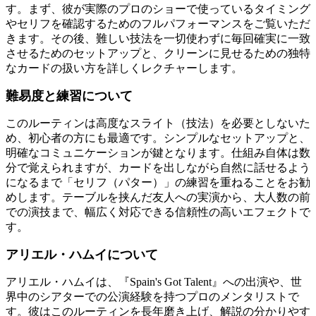
す。まず、彼が実際のプロのショーで使っているタイミング
やセリフを確認するためのフルパフォーマンスをご覧いただ
きます。その後、難しい技法を一切使わずに毎回確実に一致
させるためのセットアップと、クリーンに見せるための独特
なカードの扱い方を詳しくレクチャーします。
難易度と練習について
このルーティンは高度なスライト（技法）を必要としないた
め、初心者の方にも最適です。シンプルなセットアップと、
明確なコミュニケーションが鍵となります。仕組み自体は数
分で覚えられますが、カードを出しながら自然に話せるよう
になるまで「セリフ（パター）」の練習を重ねることをお勧
めします。テーブルを挟んだ友人への実演から、大人数の前
での演技まで、幅広く対応できる信頼性の高いエフェクトで
す。
アリエル・ハムイについて
アリエル・ハムイは、『Spain's Got Talent』への出演や、世
界中のシアターでの公演経験を持つプロのメンタリストで
す。彼はこのルーティンを長年磨き上げ、解説の分かりやす