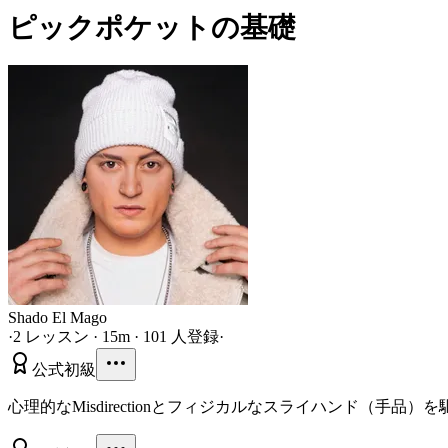
ピックポケットの基礎
Shado El Mago
·
2 レッスン · 15m · 101 人登録
·
公式
初級
心理的なMisdirectionとフィジカルなスライハンド（手