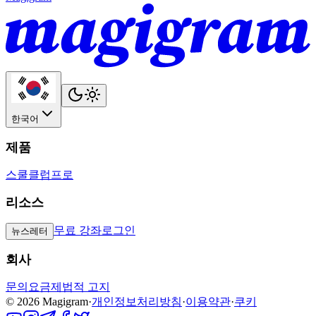
한국어
제품
스쿨
클럽
프로
리소스
무료 강좌
로그인
뉴스레터
회사
문의
요금제
법적 고지
©
2026
Magigram
·
개인정보처리방침
·
이용약관
·
쿠키