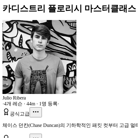
카디스트리 플로리시 마스터클래스
Julio Ribera
·
4개 레슨 · 44m · 1명 등록
·
공식
고급
체이스 던칸(Chase Duncan)의 기하학적인 패킷 컷부터 고급