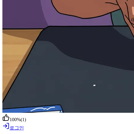
100
%
(
1
)
로그인