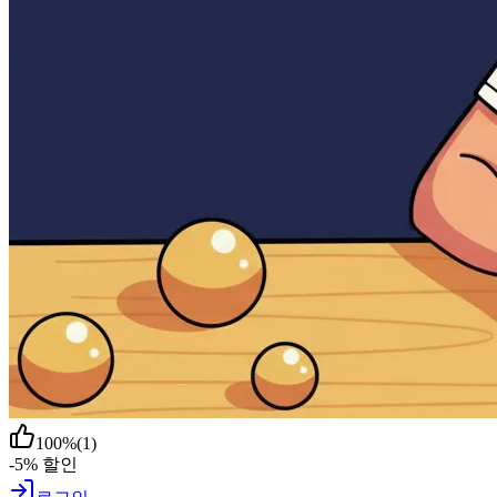
100
%
(
1
)
-5% 할인