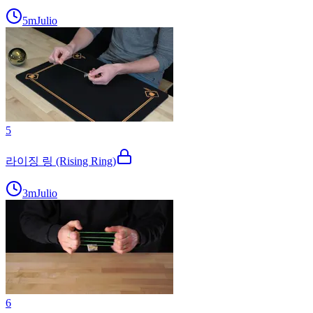
5m
Julio
5
라이징 링 (Rising Ring)
3m
Julio
6