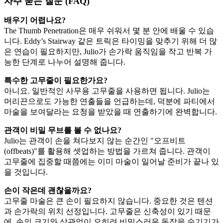
자주 묻는 질문 (FAQ)
배우기 어렵나요?
The Thumb Penetration은 매우 쉬워서 몇 분 안에 배울 수 있습
니다. Eddy’s Stairway 같은 트릭은 타이밍을 맞추기 위해 더 많
은 연습이 필요하지만, Julio가 손가락 움직임을 작고 반복 가
능한 단계로 나누어 설명해 줍니다.
특수한 고무줄이 필요한가요?
아니요. 일반적인 사무용 고무줄을 사용하면 됩니다. Julio는
머리끈으로도 가능한 연출들을 언급하는데, 덕분에 파티에서
마술을 보여달라는 요청을 받았을 때 연출하기에 완벽합니다.
관객이 비밀 무브를 볼 수 없나요?
Julio는 관객이 손을 쳐다보지 않는 순간인 "오프비트
(offbeats)"를 활용해 셋업하는 방법을 가르쳐 줍니다. 관객이
고무줄에 집중할 때쯤에는 이미 마술이 일어날 준비가 끝나 있
을 것입니다.
손이 작은데 괜찮을까요?
고무줄 마술은 큰 손이 필요하지 않습니다. 중요한 것은 텐션
과 손가락의 위치 선정입니다. 고무줄은 신축성이 있기 때문
에, 손의 크기와 상관없이 오히려 비밀스러운 동작을 숨기기가