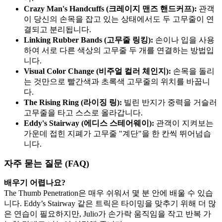
Crazy Man's Handcuffs (크레이지 맨즈 핸드커프):
관객
이 당신의 손목을 잡고 있는 상태에서도 두 고무줄이 연
결되고 분리됩니다.
Linking Rubber Bands (고무줄 링킹):
손이나 입을 사용
하여 서로 다른 색상의 고무줄 두 개를 연결하는 방법입
니다.
Visual Color Change (비주얼 컬러 체인지):
손목을 돌리
는 것만으로 빨간색과 초록색 고무줄의 위치를 바꿉니
다.
The Rising Ring (라이징 링):
빌린 반지가 중력을 거슬러
고무줄을 타고 스스로 올라갑니다.
Eddy's Stairway (에디스 스테어웨이):
관객이 지켜보는
가운데 접힌 지폐가 고무줄 "계단"을 한 칸씩 뛰어넘습
니다.
자주 묻는 질문 (FAQ)
배우기 어렵나요?
The Thumb Penetration은 매우 쉬워서 몇 분 안에 배울 수 있습
니다. Eddy’s Stairway 같은 트릭은 타이밍을 맞추기 위해 더 많
은 연습이 필요하지만, Julio가 손가락 움직임을 작고 반복 가