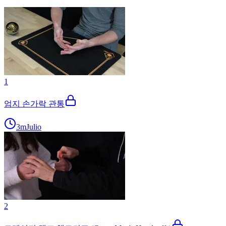
1
엄지 손가락 관통
3m
Julio
2