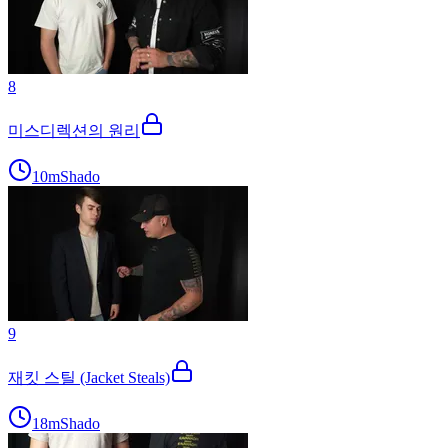
8
미스디렉션의 원리
10m
Shado
9
재킷 스틸 (Jacket Steals)
18m
Shado