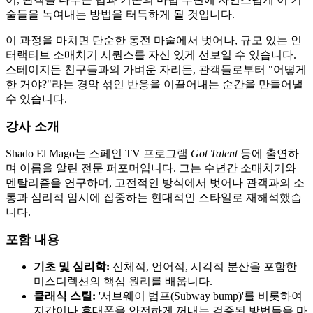
술들을 녹여내는 방법을 터득하게 될 것입니다.
이 과정을 마치면 단순한 동전 마술에서 벗어나, 규모 있는 인
터랙티브 소매치기 시퀀스를 자신 있게 선보일 수 있습니다.
스테이지든 친구들과의 가벼운 자리든, 관객들로부터 "어떻게
한 거야?"라는 경악 섞인 반응을 이끌어내는 순간을 만들어낼
수 있습니다.
강사 소개
Shado El Mago는 스페인 TV 프로그램
Got Talent
등에 출연하
며 이름을 알린 전문 퍼포머입니다. 그는 수년간 소매치기와
멘탈리즘을 연구하며, 고전적인 방식에서 벗어나 관객과의 소
통과 심리적 암시에 집중하는 현대적인 스타일로 재해석했습
니다.
포함 내용
기초 및 심리학:
신체적, 언어적, 시각적 분산을 포함한
미스디렉션의 핵심 원리를 배웁니다.
클래식 스틸:
'서브웨이 범프(Subway bump)'를 비롯하여
지갑이나 휴대폰을 안전하게 꺼내는 검증된 방법들을 마