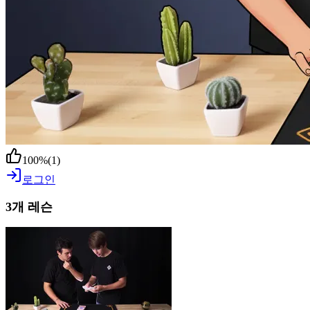
100
%
(
1
)
로그인
3개 레슨