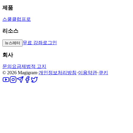
제품
스쿨
클럽
프로
리소스
무료 강좌
로그인
뉴스레터
회사
문의
요금제
법적 고지
©
2026
Magigram
·
개인정보처리방침
·
이용약관
·
쿠키