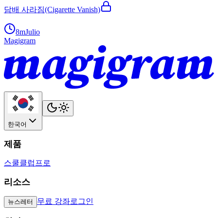
담배 사라짐(Cigarette Vanish)
8m
Julio
Magigram
한국어
제품
스쿨
클럽
프로
리소스
무료 강좌
로그인
뉴스레터