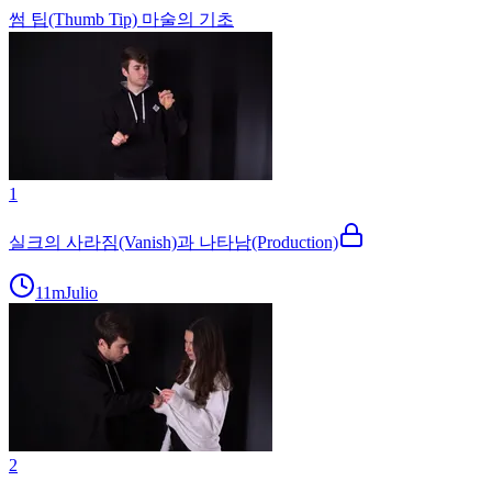
썸 팁(Thumb Tip) 마술의 기초
1
실크의 사라짐(Vanish)과 나타남(Production)
11m
Julio
2