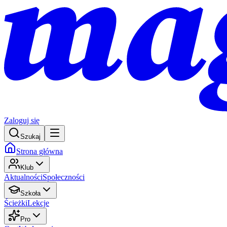
Zaloguj się
Szukaj
Strona główna
Klub
Aktualności
Społeczności
Szkoła
Ścieżki
Lekcje
Pro