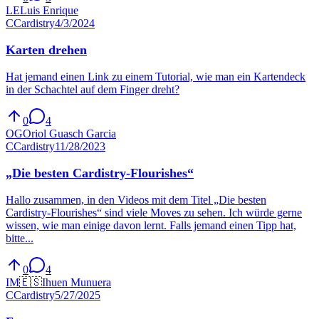
LE
Luis Enrique
C
Cardistry
4/3/2024
Karten drehen
Hat jemand einen Link zu einem Tutorial, wie man ein Kartendeck
in der Schachtel auf dem Finger dreht?
0
4
OG
Oriol Guasch Garcia
C
Cardistry
11/28/2023
„Die besten Cardistry-Flourishes“
Hallo zusammen, in den Videos mit dem Titel „Die besten
Cardistry-Flourishes“ sind viele Moves zu sehen. Ich würde gerne
wissen, wie man einige davon lernt. Falls jemand einen Tipp hat,
bitte...
0
4
IM
🇪🇸
Ihuen Munuera
C
Cardistry
5/27/2025