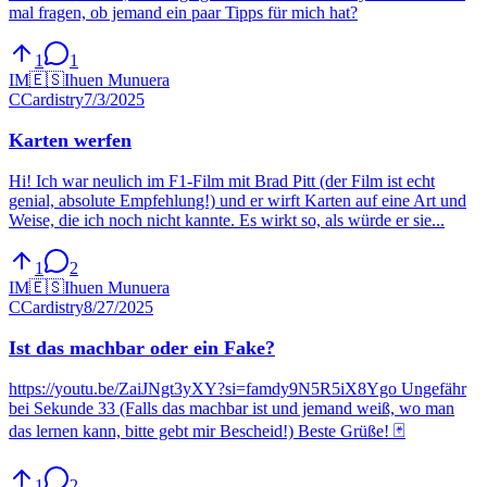
mal fragen, ob jemand ein paar Tipps für mich hat?
1
1
IM
🇪🇸
Ihuen Munuera
C
Cardistry
7/3/2025
Karten werfen
Hi! Ich war neulich im F1-Film mit Brad Pitt (der Film ist echt
genial, absolute Empfehlung!) und er wirft Karten auf eine Art und
Weise, die ich noch nicht kannte. Es wirkt so, als würde er sie...
1
2
IM
🇪🇸
Ihuen Munuera
C
Cardistry
8/27/2025
Ist das machbar oder ein Fake?
https://youtu.be/ZaiJNgt3yXY?si=famdy9N5R5iX8Ygo Ungefähr
bei Sekunde 33 (Falls das machbar ist und jemand weiß, wo man
das lernen kann, bitte gebt mir Bescheid!) Beste Grüße! 🃏
1
2