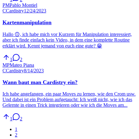
PM
Pablo Montiel
C
Cardistry
12/24/2023
Kartenmanipulation
Hallo 🙃, ich habe mich vor Kurzem für Manipulation interessiert,
aber ich finde einfach kein Video, in dem eine komplette Routine
erklärt wird. Kennt jemand von euch eine gute? 😁
1
2
MP
Mateo Piana
C
Cardistry
8/14/2023
Wann baut man Cardistry ein?
Ich habe angefangen, ein paar Moves zu lernen, wie den Crom usw.
Und dabei ist ein Problem aufgetaucht: Ich weiß nicht, wie ich das
Gelernte in einen Trick integrieren oder wie ich die Moves am...
1
2
1
2