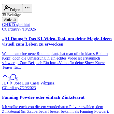
Folgen
35 Beiträge
Aktivität
GH
🇪🇸
ghrt htut
C
Cardistry
7/18/2026
„AI Douga“: Das KI-Video-Tool, um deine Magie-Ideen
visuell zum Leben zu erwecken
Wenn man eine neue Routine plant, hat man oft ein klares Bild im
Kopf, doch die Umsetzung in ein echtes Video ist erstaunlich
schwierig. Zum Beispiel: Ein Intro-Video für deine Show Kurze
Teaser für...
1
0
JL
🇪🇸
Jose Luis Casal Vázquez
C
Cardistry
7/29/2023
Fanning Powder oder einfach Zinkstearat
Ich wollte euch von diesem wunderbaren Pulver erzählen, dem
Zinkstearat (im Zauberbedarf besser bekannt als Fanning Powder).