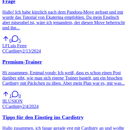
Frage
Hallo! Ich habe kürzlich nach dem Pandora-Move gefragt und mir
wurde das Tutorial von Ekaterina empfohlen. Da mein Englisch
aber miserabel ist, wäre ich jemandem, der diesen Move beherrscht
und ihn...
0
5
LF
Luis Ferre
C
Cardistry
2/13/2024
Premium-Trainer
Hi zusammen, Erstmal vorab: Ich weiß, dass es schon einen Post
darüber gibt, wie man sich eigene Trainer bastelt, um ein bisschen
Cardistry mit Päckchen zu üben. Aber mein Plan war es, mir was...
1
0
I
ILUSION
C
Cardistry
2/4/2024
Tipps für den Einstieg ins Cardistry
Hallo zusammen, ich fange gerade erst mit Cardistry an und wollte