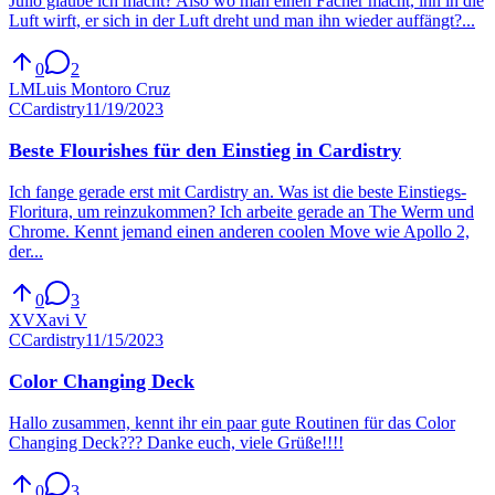
Julio glaube ich macht? Also wo man einen Fächer macht, ihn in die
Luft wirft, er sich in der Luft dreht und man ihn wieder auffängt?...
0
2
LM
Luis Montoro Cruz
C
Cardistry
11/19/2023
Beste Flourishes für den Einstieg in Cardistry
Ich fange gerade erst mit Cardistry an. Was ist die beste Einstiegs-
Floritura, um reinzukommen? Ich arbeite gerade an The Werm und
Chrome. Kennt jemand einen anderen coolen Move wie Apollo 2,
der...
0
3
XV
Xavi V
C
Cardistry
11/15/2023
Color Changing Deck
Hallo zusammen, kennt ihr ein paar gute Routinen für das Color
Changing Deck??? Danke euch, viele Grüße!!!!
0
3