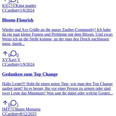
5
1
KS
🇨🇴
King spades
C
Cardistry
1/6/2024
Bloom-Flourish
Wieder mal Ace Grüße an die ganze Zauber-Community! Ich habe
da ein paar kleine Fragen und Probleme mit dem Bloom. Und zwar:
Wenn ich an die Stelle komme, an der man den Druck nachlassen
muss, damit...
0
0
XV
Xavi V
C
Cardistry
1/9/2024
Gedanken zum Top Change
Hallo Leute!!! Habt ihr einen guten Tipp, wie man den Top Change
sauber tarnt? Ist es besser, ihn vor einer Person zu zeigen oder sind
zwei Leute das Minimum? Was sagt ihr dabei oder welche Gesten...
0
1
IM
🇪🇸
Ihuen Munuera
C
Cardistry
8/12/2025