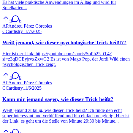
Es hat viele praktische Anwendungen im Alltag und wird für
Spielkarten...
9
6
AP
Andreu Pérez Córcoles
C
Cardistry
11/7/2025
Weiß jemand, wie dieser psychologische Trick heißt??
Hier ist der Link: https://youtube.com/shorts/Sofih25_tT4?
si=z3qDCEyjrvxZxwG2 Es ist von Mago Pop, der Jordi Wild einen
psychologischen Trick zeigt.
4
0
AP
Andreu Pérez Córcoles
C
Cardistry
11/6/2025
Kann mir jemand sagen, wie dieser Trick heißt?
Weiß jemand zufällig, wie dieser Trick heißt? Ich finde den echt
super interessant und verblüffend und bin einfach neugierig. Hier ist
der Link, es geht um die Stelle von Minute 29:30 bis Minute...