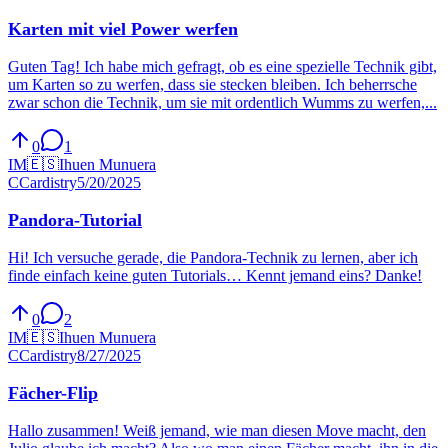
Karten mit viel Power werfen
Guten Tag! Ich habe mich gefragt, ob es eine spezielle Technik gibt,
um Karten so zu werfen, dass sie stecken bleiben. Ich beherrsche
zwar schon die Technik, um sie mit ordentlich Wumms zu werfen,...
0
1
IM
🇪🇸
Ihuen Munuera
C
Cardistry
5/20/2025
Pandora-Tutorial
Hi! Ich versuche gerade, die Pandora-Technik zu lernen, aber ich
finde einfach keine guten Tutorials… Kennt jemand eins? Danke!
0
2
IM
🇪🇸
Ihuen Munuera
C
Cardistry
8/27/2025
Fächer-Flip
Hallo zusammen! Weiß jemand, wie man diesen Move macht, den