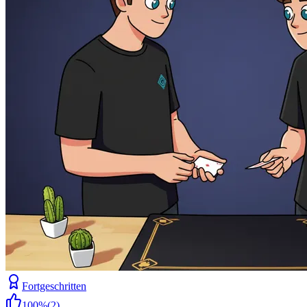
Fortgeschritten
100
%
(
2
)