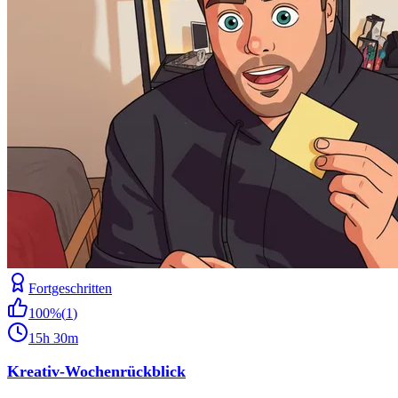
Fortgeschritten
100
%
(
1
)
15h 30m
Kreativ-Wochenrückblick