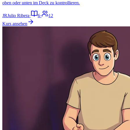
oben oder unten im Deck zu kontrollieren.
JR
Julio Ribera
·
6
·
12
Kurs ansehen