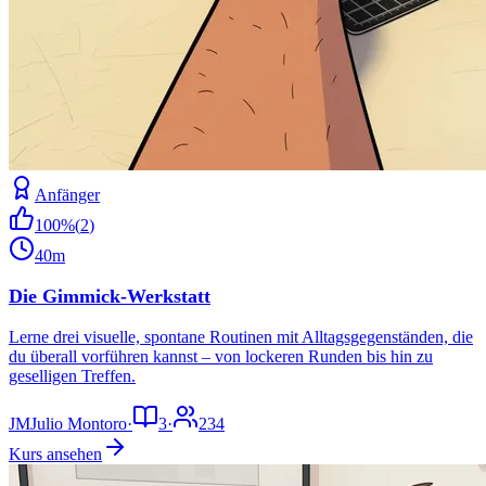
Anfänger
100
%
(
2
)
40m
Die Gimmick-Werkstatt
Lerne drei visuelle, spontane Routinen mit Alltagsgegenständen, die
du überall vorführen kannst – von lockeren Runden bis hin zu
geselligen Treffen.
JM
Julio Montoro
·
3
·
234
Kurs ansehen