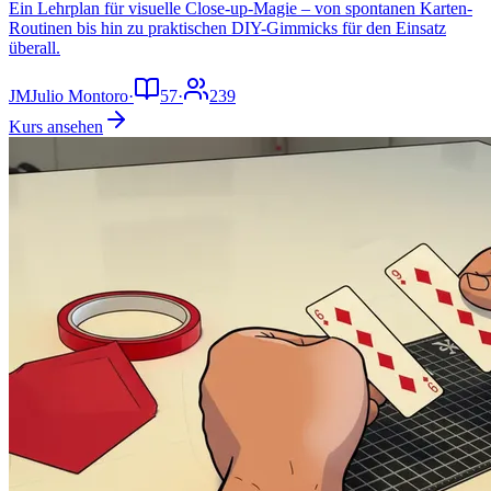
Ein Lehrplan für visuelle Close-up-Magie – von spontanen Karten-
Routinen bis hin zu praktischen DIY-Gimmicks für den Einsatz
überall.
JM
Julio Montoro
·
57
·
239
Kurs ansehen