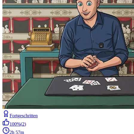
Fortgeschritten
100
%
(
2
)
2h 57m