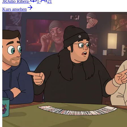
JR
Julio Ribera
·
1
·
21
Kurs ansehen