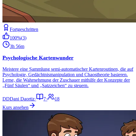
Fortgeschritten
100
%
(
3
)
3h 56m
Psychologische Kartenwunder
Meistere eine Sammlung semi-automatischer Kartenroutinen, die auf
Psychologie, Gedächtnismanipulation und Chaostheorie basieren.
Lerne, die Wahrnehmung der Zuschauer mithilfe der Konzepte der
„Fünf Säulen“ und „Satzzeichen“ zu steuern.
DD
Dani Daortiz
·
7
·
18
Kurs ansehen