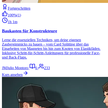
Fortgeschritten
100
%
(
1
)
1h 1m
Baukasten für Konstrukteure
Lerne die essenziellen Techniken, um deine eigenen
Zaubergimmicks zu bauen – vom Card Splitting über das
Einarbeiten von Magneten bis hin zum Knoten von Elastikfäden.
Inklusive Schritt-für-Schritt-Anleitungen für professionelle Face-
und Back-Flaps.
JM
Julio Montoro
·
6
·
233
Kurs ansehen