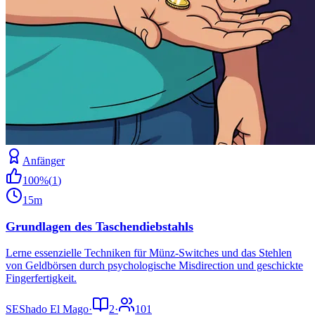
Anfänger
100
%
(
1
)
15m
Grundlagen des Taschendiebstahls
Lerne essenzielle Techniken für Münz-Switches und das Stehlen
von Geldbörsen durch psychologische Misdirection und geschickte
Fingerfertigkeit.
SE
Shado El Mago
·
2
·
101