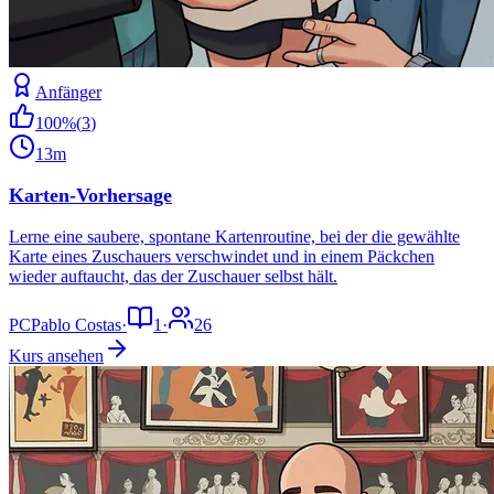
Anfänger
100
%
(
3
)
13m
Karten-Vorhersage
Lerne eine saubere, spontane Kartenroutine, bei der die gewählte
Karte eines Zuschauers verschwindet und in einem Päckchen
wieder auftaucht, das der Zuschauer selbst hält.
PC
Pablo Costas
·
1
·
26
Kurs ansehen