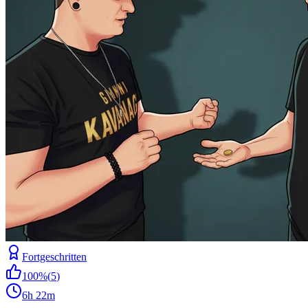
Fortgeschritten
100
%
(
5
)
6h 22m