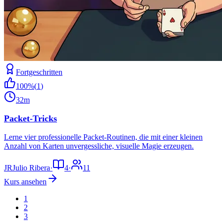
Fortgeschritten
100
%
(
1
)
32m
Packet-Tricks
Lerne vier professionelle Packet-Routinen, die mit einer kleinen
Anzahl von Karten unvergessliche, visuelle Magie erzeugen.
JR
Julio Ribera
·
4
·
11
Kurs ansehen
1
2
3