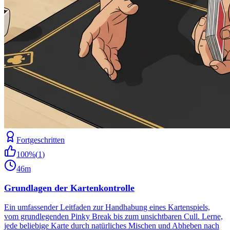
Fortgeschritten
100
%
(
1
)
46m
Grundlagen der Kartenkontrolle
Ein umfassender Leitfaden zur Handhabung eines Kartenspiels,
vom grundlegenden Pinky Break bis zum unsichtbaren Cull. Lerne,
jede beliebige Karte durch natürliches Mischen und Abheben nach