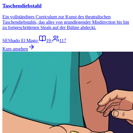
Taschendiebstahl
Ein vollständiges Curriculum zur Kunst des theatralischen
Taschendiebstahls, das alles von grundlegender Misdirection bis hin
zu fortgeschrittenen Steals auf der Bühne abdeckt.
SE
Shado El Mago
·
19
·
117
Kurs ansehen