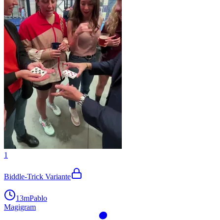
1
Biddle-Trick Variante
13m
Pablo
Magigram