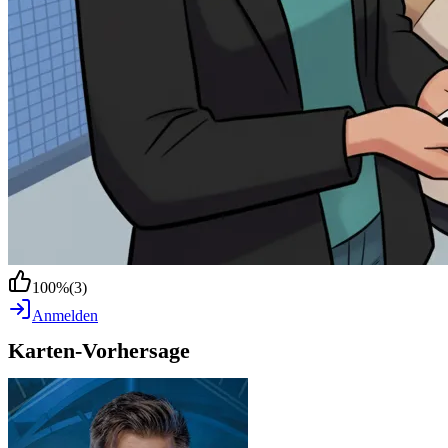
100
%
(
3
)
Anmelden
Karten-Vorhersage