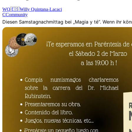
WQ
🇪🇸
Willy Quintana-Lacaci
C
Community
Diesen Samstagnachmittag bei „Magia y té“. Wenn ihr könn