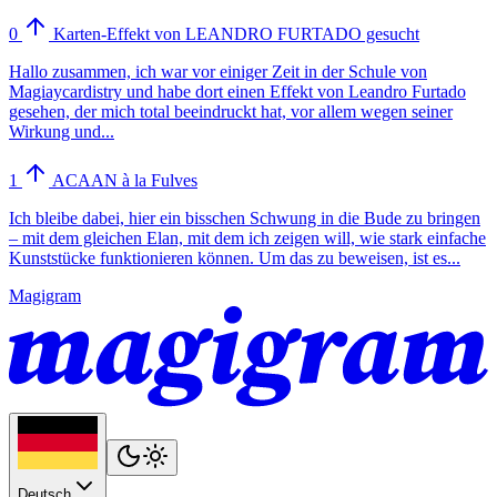
0
Karten-Effekt von LEANDRO FURTADO gesucht
Hallo zusammen, ich war vor einiger Zeit in der Schule von
Magiaycardistry und habe dort einen Effekt von Leandro Furtado
gesehen, der mich total beeindruckt hat, vor allem wegen seiner
Wirkung und...
1
ACAAN à la Fulves
Ich bleibe dabei, hier ein bisschen Schwung in die Bude zu bringen
– mit dem gleichen Elan, mit dem ich zeigen will, wie stark einfache
Kunststücke funktionieren können. Um das zu beweisen, ist es...
Magigram
Deutsch