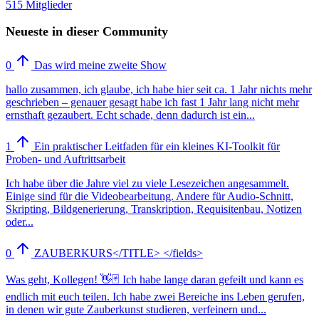
515 Mitglieder
Neueste in dieser Community
0
Das wird meine zweite Show
hallo zusammen, ich glaube, ich habe hier seit ca. 1 Jahr nichts mehr
geschrieben – genauer gesagt habe ich fast 1 Jahr lang nicht mehr
ernsthaft gezaubert. Echt schade, denn dadurch ist ein...
1
Ein praktischer Leitfaden für ein kleines KI-Toolkit für
Proben- und Auftrittsarbeit
Ich habe über die Jahre viel zu viele Lesezeichen angesammelt.
Einige sind für die Videobearbeitung. Andere für Audio-Schnitt,
Skripting, Bildgenerierung, Transkription, Requisitenbau, Notizen
oder...
0
ZAUBERKURS</TITLE> </fields>
Was geht, Kollegen! 👋🃏 Ich habe lange daran gefeilt und kann es
endlich mit euch teilen. Ich habe zwei Bereiche ins Leben gerufen,
in denen wir gute Zauberkunst studieren, verfeinern und...