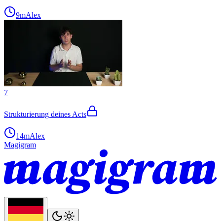
9m
Alex
7
Strukturierung deines Acts
14m
Alex
Magigram