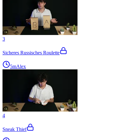
3
Sicheres Russisches Roulette
5m
Alex
4
Sneak Thief