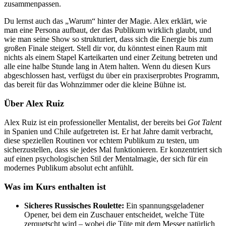
zusammenpassen.
Du lernst auch das „Warum“ hinter der Magie. Alex erklärt, wie
man eine Persona aufbaut, der das Publikum wirklich glaubt, und
wie man seine Show so strukturiert, dass sich die Energie bis zum
großen Finale steigert. Stell dir vor, du könntest einen Raum mit
nichts als einem Stapel Karteikarten und einer Zeitung betreten und
alle eine halbe Stunde lang in Atem halten. Wenn du diesen Kurs
abgeschlossen hast, verfügst du über ein praxiserprobtes Programm,
das bereit für das Wohnzimmer oder die kleine Bühne ist.
Über Alex Ruiz
Alex Ruiz ist ein professioneller Mentalist, der bereits bei
Got Talent
in Spanien und Chile aufgetreten ist. Er hat Jahre damit verbracht,
diese speziellen Routinen vor echtem Publikum zu testen, um
sicherzustellen, dass sie jedes Mal funktionieren. Er konzentriert sich
auf einen psychologischen Stil der Mentalmagie, der sich für ein
modernes Publikum absolut echt anfühlt.
Was im Kurs enthalten ist
Sicheres Russisches Roulette:
Ein spannungsgeladener
Opener, bei dem ein Zuschauer entscheidet, welche Tüte
zerquetscht wird – wobei die Tüte mit dem Messer natürlich