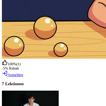
100
%
(
1
)
-5% Rabatt
Anmelden
7 Lektionen