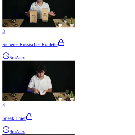
3
Sicheres Russisches Roulette
5m
Alex
4
Sneak Thief
9m
Alex