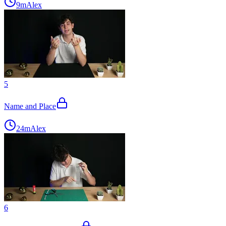
9m
Alex
5
Name and Place
24m
Alex
6