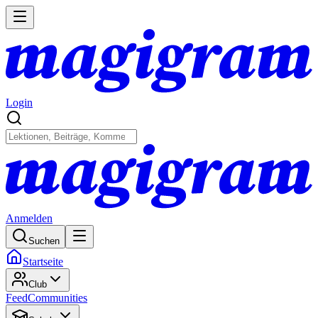
Login
Anmelden
Suchen
Startseite
Club
Feed
Communities