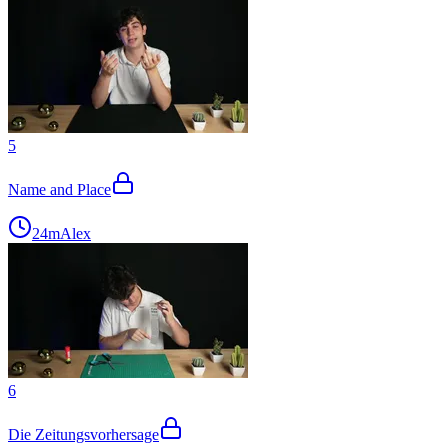
5
Name and Place
24m
Alex
6
Die Zeitungsvorhersage