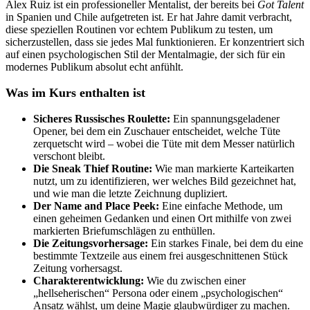
Alex Ruiz ist ein professioneller Mentalist, der bereits bei
Got Talent
in Spanien und Chile aufgetreten ist. Er hat Jahre damit verbracht,
diese speziellen Routinen vor echtem Publikum zu testen, um
sicherzustellen, dass sie jedes Mal funktionieren. Er konzentriert sich
auf einen psychologischen Stil der Mentalmagie, der sich für ein
modernes Publikum absolut echt anfühlt.
Was im Kurs enthalten ist
Sicheres Russisches Roulette:
Ein spannungsgeladener
Opener, bei dem ein Zuschauer entscheidet, welche Tüte
zerquetscht wird – wobei die Tüte mit dem Messer natürlich
verschont bleibt.
Die Sneak Thief Routine:
Wie man markierte Karteikarten
nutzt, um zu identifizieren, wer welches Bild gezeichnet hat,
und wie man die letzte Zeichnung dupliziert.
Der Name and Place Peek:
Eine einfache Methode, um
einen geheimen Gedanken und einen Ort mithilfe von zwei
markierten Briefumschlägen zu enthüllen.
Die Zeitungsvorhersage:
Ein starkes Finale, bei dem du eine
bestimmte Textzeile aus einem frei ausgeschnittenen Stück
Zeitung vorhersagst.
Charakterentwicklung:
Wie du zwischen einer
„hellseherischen“ Persona oder einem „psychologischen“
Ansatz wählst, um deine Magie glaubwürdiger zu machen.