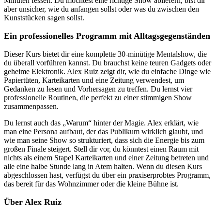
Minuten fesselt. Du möchtest eine richtige Show abliefern, bist dir
aber unsicher, wie du anfangen sollst oder was du zwischen den
Kunststücken sagen sollst.
Ein professionelles Programm mit Alltagsgegenständen
Dieser Kurs bietet dir eine komplette 30-minütige Mentalshow, die
du überall vorführen kannst. Du brauchst keine teuren Gadgets oder
geheime Elektronik. Alex Ruiz zeigt dir, wie du einfache Dinge wie
Papiertüten, Karteikarten und eine Zeitung verwendest, um
Gedanken zu lesen und Vorhersagen zu treffen. Du lernst vier
professionelle Routinen, die perfekt zu einer stimmigen Show
zusammenpassen.
Du lernst auch das „Warum“ hinter der Magie. Alex erklärt, wie
man eine Persona aufbaut, der das Publikum wirklich glaubt, und
wie man seine Show so strukturiert, dass sich die Energie bis zum
großen Finale steigert. Stell dir vor, du könntest einen Raum mit
nichts als einem Stapel Karteikarten und einer Zeitung betreten und
alle eine halbe Stunde lang in Atem halten. Wenn du diesen Kurs
abgeschlossen hast, verfügst du über ein praxiserprobtes Programm,
das bereit für das Wohnzimmer oder die kleine Bühne ist.
Über Alex Ruiz