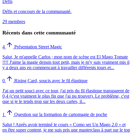
Défis
Défis et concours de la communauté.
29 membres
Récents dans cette communauté
4
Présentation Street Magic
Salut, Je m'appelle Carlos ; mon nom de scène est El Mago Tomate
!!!! J'aime la magie depuis tout petit, mais je m'y suis vraiment mis il
y a deux ans en commençant à travailler différents tours et...
0
Rising Card, soucis avec le fil élastique
J'ai un petit souci avec ce tour, j'ai pris du fil élastique transparent de
0,4 (c'est vraiment le plus fin que j'ai pu trouver). Le problème, c'est
que si je le tends trop sur les deux cartes, il...
1
Question sur la formation de cartomagie de poche
Salut ! Après avoir terminé le cours « Como ser Un Mago 2.0 » et
en être super content, je me suis pris une masterclass à part sur le top