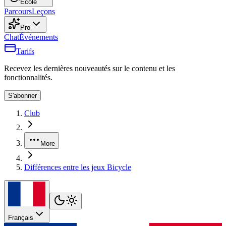
École
Parcours
Leçons
Pro
Chat
Événements
Tarifs
Recevez les dernières nouveautés sur le contenu et les
fonctionnalités.
S'abonner
Club
More
Différences entre les jeux Bicycle
Français