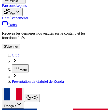
École
Parcours
Leçons
Pro
Chat
Événements
Tarifs
Recevez les dernières nouveautés sur le contenu et les
fonctionnalités.
S'abonner
Club
More
Présentation de Gabriel de Ronda
Français