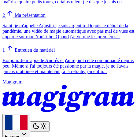
maîtrise quatre petits tours, certains ratent (je dis que je suis en...
2
Ma présentation
Salut, je m'appelle Agustin, je suis argentin. Depuis le début de la
pandémie, une vidéo de magie automatique avec pas mal de vues est
apparue sur mon YouTube. Quand j'ai vu que les premières...
1
Entretien du matériel
Bonjour. Je m'appelle Andrés et j'ai rejoint cette communauté depuis
peu. Même si j'ai toujours été passionné par la magie, je ne l'avais
jamais pratiquée et maintenant, à la retraite, j'ai enfin...
Magigram
Français