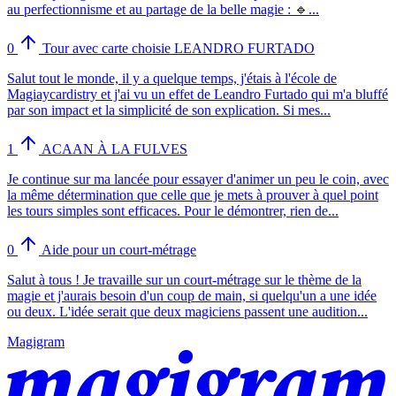
au perfectionnisme et au partage de la belle magie : 🔹...
0
Tour avec carte choisie LEANDRO FURTADO
Salut tout le monde, il y a quelque temps, j'étais à l'école de
Magiaycardistry et j'ai vu un effet de Leandro Furtado qui m'a bluffé
par son impact et la simplicité de son explication. Si mes...
1
ACAAN À LA FULVES
Je continue sur ma lancée pour essayer d'animer un peu le coin, avec
la même détermination que celle que je mets à prouver à quel point
les tours simples sont efficaces. Pour le démontrer, rien de...
0
Aide pour un court-métrage
Salut à tous ! Je travaille sur un court-métrage sur le thème de la
magie et j'aurais besoin d'un coup de main, si quelqu'un a une idée
ou deux. L'idée serait que deux magiciens passent une audition...
Magigram