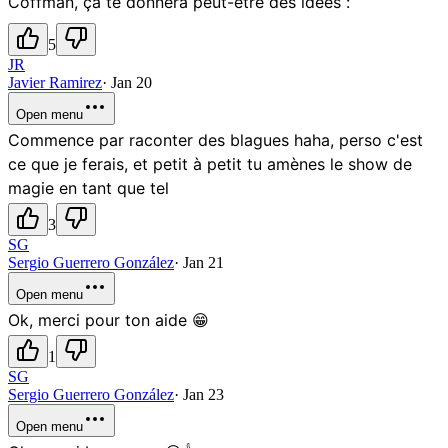
Coffman, ça te donnera peut-être des idées :
5
JR
Javier Ramirez
·
Jan 20
Open menu
Commence par raconter des blagues haha, perso c'est
ce que je ferais, et petit à petit tu amènes le show de
magie en tant que tel
3
SG
Sergio Guerrero González
·
Jan 21
Open menu
Ok, merci pour ton aide 😁
1
SG
Sergio Guerrero González
·
Jan 23
Open menu