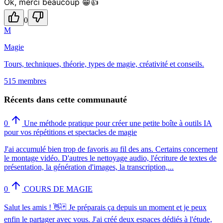
Ok, merci beaucoup 😁👍
0
M
Magie
Tours, techniques, théorie, types de magie, créativité et conseils.
515 membres
Récents dans cette communauté
0
Une méthode pratique pour créer une petite boîte à outils IA
pour vos répétitions et spectacles de magie
J'ai accumulé bien trop de favoris au fil des ans. Certains concernent
le montage vidéo. D'autres le nettoyage audio, l'écriture de textes de
présentation, la génération d'images, la transcription,...
0
COURS DE MAGIE
Salut les amis ! 👋🃏 Je préparais ça depuis un moment et je peux
enfin le partager avec vous. J'ai créé deux espaces dédiés à l'étude,