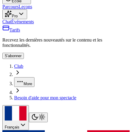
École
Parcours
Leçons
Pro
Chat
Événements
Tarifs
Recevez les dernières nouveautés sur le contenu et les
fonctionnalités.
S'abonner
Club
More
Besoin d'aide pour mon spectacle
Français