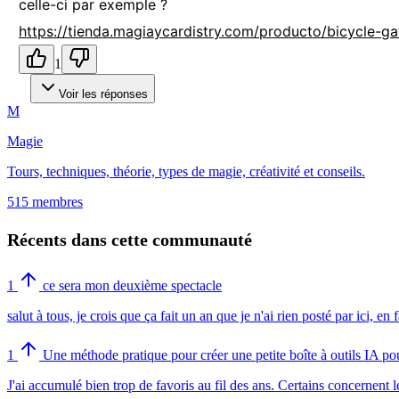
celle-ci par exemple ?
https://tienda.magiaycardistry.com/producto/bicycle-ga
1
Voir les réponses
M
Magie
Tours, techniques, théorie, types de magie, créativité et conseils.
515 membres
Récents dans cette communauté
1
ce sera mon deuxième spectacle
salut à tous, je crois que ça fait un an que je n'ai rien posté par ici, 
1
Une méthode pratique pour créer une petite boîte à outils IA pou
J'ai accumulé bien trop de favoris au fil des ans. Certains concernent le