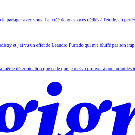
 le partager avec vous. J'ai créé deux espaces dédiés à l'étude, au perfec
rdistry et j'ai vu un effet de Leandro Furtado qui m'a bluffé par son impa
a même détermination que celle que je mets à prouver à quel point les tou