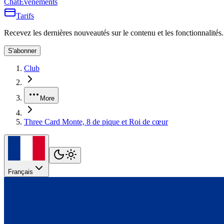
Chat
Événements
Tarifs
Recevez les dernières nouveautés sur le contenu et les fonctionnalités.
S'abonner
Club
More
Three Card Monte, 8 de pique et Roi de cœur
Français