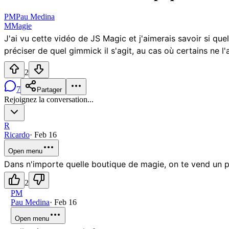
PM
Pau Medina
M
Magie
J'ai vu cette vidéo de JS Magic et j'aimerais savoir si que
préciser de quel gimmick il s'agit, au cas où certains ne l
2
7
Partager
Rejoignez la conversation...
R
Ricardo
·
Feb 16
Open menu
Dans n'importe quelle boutique de magie, on te vend un pa
2
PM
Pau Medina
·
Feb 16
Open menu