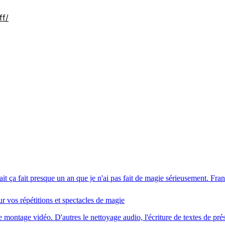
ff/
en fait ça fait presque un an que je n'ai pas fait de magie sérieusement. 
r vos répétitions et spectacles de magie
 montage vidéo. D'autres le nettoyage audio, l'écriture de textes de prése