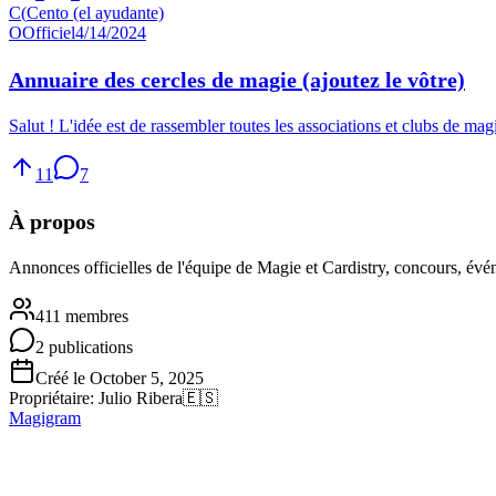
C(
Cento (el ayudante)
O
Officiel
4/14/2024
Annuaire des cercles de magie (ajoutez le vôtre)
Salut ! L'idée est de rassembler toutes les associations et clubs de ma
11
7
À propos
Annonces officielles de l'équipe de Magie et Cardistry, concours, évé
411 membres
2 publications
Créé le October 5, 2025
Propriétaire
:
Julio Ribera
🇪🇸
Magigram