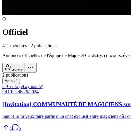
O
Officiel
411 membres
·
2 publications
Annonces officielles de l'équipe de Magie et Cardistry, concours, évé
Suivre
2 publications
Activité
C(
Cento (el ayudante)
O
Officiel
6/26/2024
[Invitation] COMMUNAUTÉ DE MAGICIENS sur
Salut ! Si tu veux faire partie d'un chat exclusif entre magiciens o
6
0