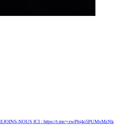
cours... REJOINS-NOUS ICI : https://t.me/+zwPhj4o5PUMxMzNk