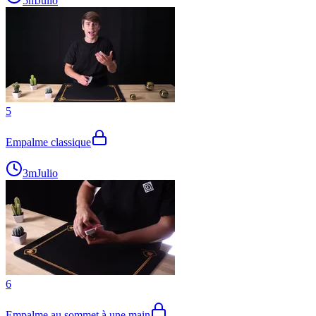
5m
Julio
5
Empalme classique
3m
Julio
6
Empalme au sommet à une main