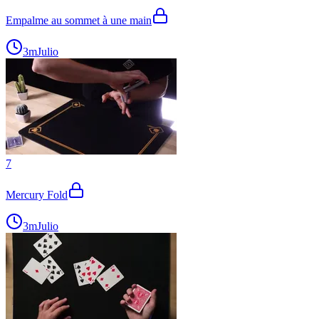
Empalme au sommet à une main
3m
Julio
7
Mercury Fold
3m
Julio