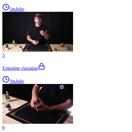
5m
Julio
5
Empalme classique
3m
Julio
6