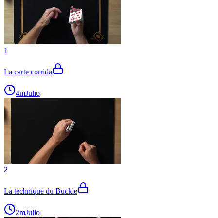
1
La carte corrida
4m
Julio
2
La technique du Buckle
2m
Julio