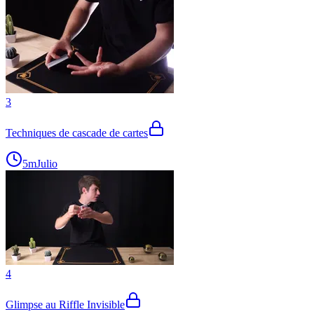
3
Techniques de cascade de cartes
5m
Julio
4
Glimpse au Riffle Invisible