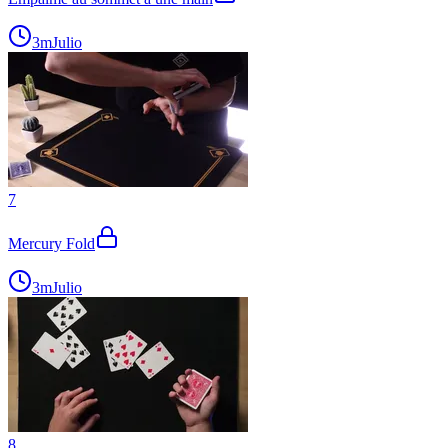
3m
Julio
7
Mercury Fold
3m
Julio
8