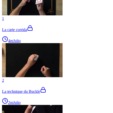
1
La carte corrida
4m
Julio
2
La technique du Buckle
2m
Julio