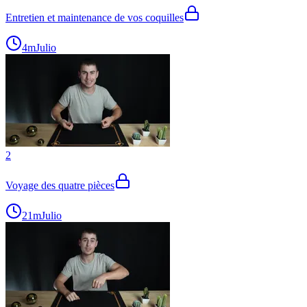
Entretien et maintenance de vos coquilles
4m
Julio
2
Voyage des quatre pièces
21m
Julio