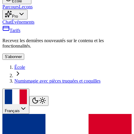
École
Parcours
Leçons
Pro
Chat
Événements
Tarifs
Recevez les dernières nouveautés sur le contenu et les
fonctionnalités.
S'abonner
École
Numismagie avec pièces truquées et coquilles
Français