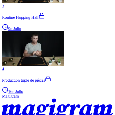
3
Routine Hopping Half
9m
Julio
4
Production triple de pièces
16m
Julio
Magigram