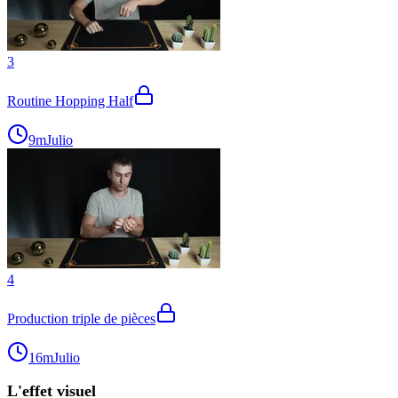
3
Routine Hopping Half
9m
Julio
4
Production triple de pièces
16m
Julio
L'effet visuel