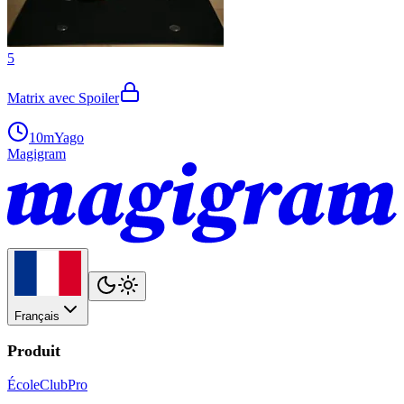
5
Matrix avec Spoiler
10m
Yago
Magigram
Français
Produit
École
Club
Pro