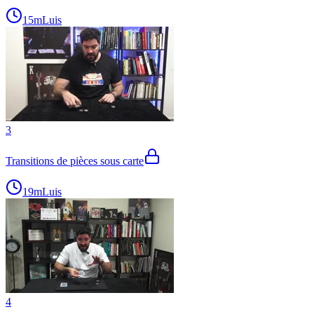
15m
Luis
3
Transitions de pièces sous carte
19m
Luis
4