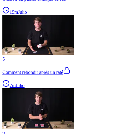
15m
Julio
5
Comment rebondir après un raté
7m
Julio
6