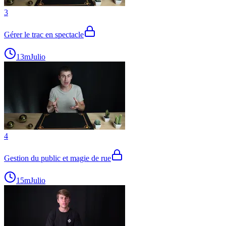
3
Gérer le trac en spectacle
13m
Julio
4
Gestion du public et magie de rue
15m
Julio