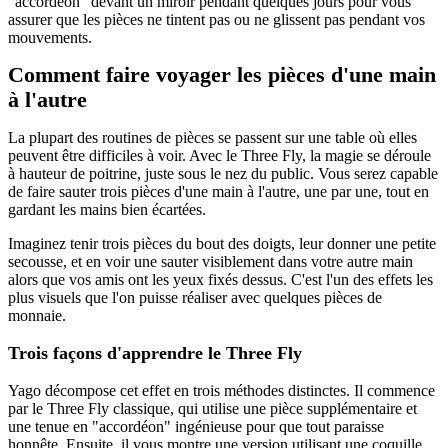
"accordéon" devant un miroir pendant quelques jours pour vous
assurer que les pièces ne tintent pas ou ne glissent pas pendant vos
mouvements.
Comment faire voyager les pièces d'une main
à l'autre
La plupart des routines de pièces se passent sur une table où elles
peuvent être difficiles à voir. Avec le Three Fly, la magie se déroule
à hauteur de poitrine, juste sous le nez du public. Vous serez capable
de faire sauter trois pièces d'une main à l'autre, une par une, tout en
gardant les mains bien écartées.
Imaginez tenir trois pièces du bout des doigts, leur donner une petite
secousse, et en voir une sauter visiblement dans votre autre main
alors que vos amis ont les yeux fixés dessus. C'est l'un des effets les
plus visuels que l'on puisse réaliser avec quelques pièces de
monnaie.
Trois façons d'apprendre le Three Fly
Yago décompose cet effet en trois méthodes distinctes. Il commence
par le Three Fly classique, qui utilise une pièce supplémentaire et
une tenue en "accordéon" ingénieuse pour que tout paraisse
honnête. Ensuite, il vous montre une version utilisant une coquille