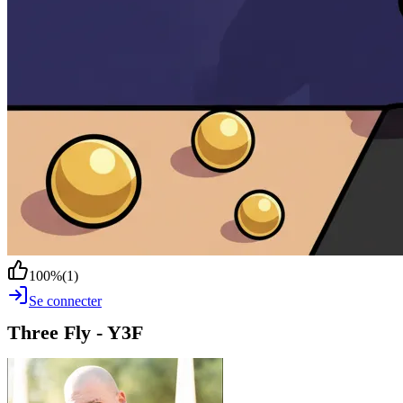
100
%
(
1
)
Se connecter
Three Fly - Y3F