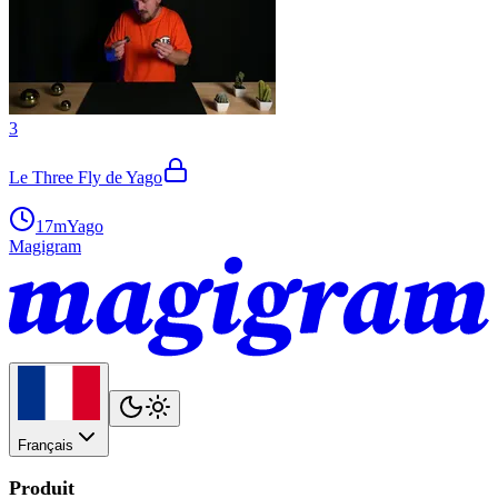
3
Le Three Fly de Yago
17m
Yago
Magigram
Français
Produit