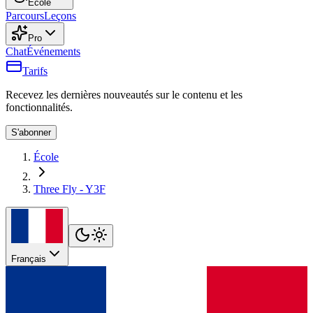
École
Parcours
Leçons
Pro
Chat
Événements
Tarifs
Recevez les dernières nouveautés sur le contenu et les
fonctionnalités.
S'abonner
École
Three Fly - Y3F
Français