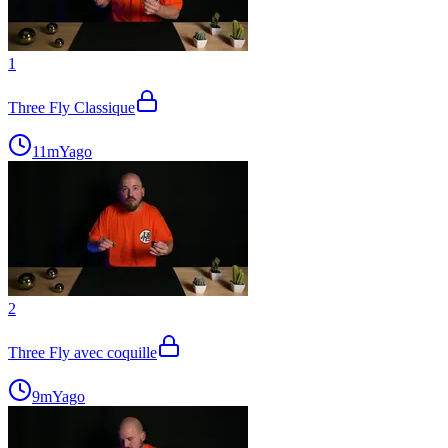
1
Three Fly Classique
11m
Yago
2
Three Fly avec coquille
9m
Yago