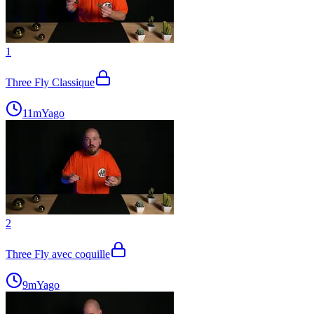
1
Three Fly Classique
11m
Yago
2
Three Fly avec coquille
9m
Yago