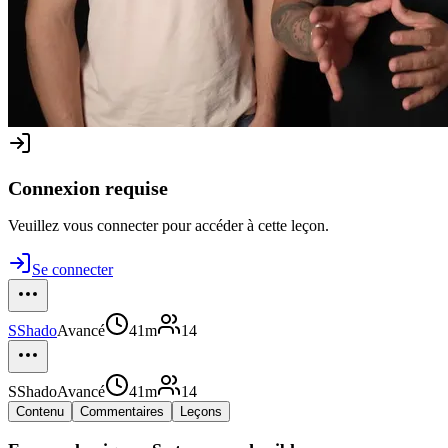
Connexion requise
Veuillez vous connecter pour accéder à cette leçon.
Se connecter
S
Shado
Avancé
41m
14
S
Shado
Avancé
41m
14
Contenu
Commentaires
Leçons