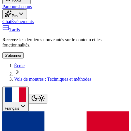
École
Parcours
Leçons
Pro
Chat
Événements
Tarifs
Recevez les dernières nouveautés sur le contenu et les
fonctionnalités.
S'abonner
École
Vols de montres : Techniques et méthodes
Français