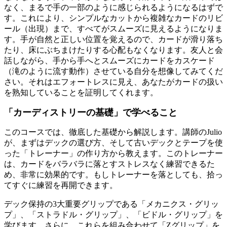
なく、まるで手の一部のように感じられるようになるはずで
す。これにより、シンプルなカットから複雑なカードのリビ
ール（出現）まで、すべてがスムーズに見えるようになりま
す。手が自然と正しい位置を覚えるので、カードが滑り落ち
たり、床にぶちまけたりする心配もなくなります。友人と会
話しながら、手から手へとスムーズにカードをカスケード
（滝のように流す動作）させている自分を想像してみてくだ
さい。それはエフォートレスに見え、あなたがカードの扱い
を熟知していることを証明してくれます。
「カーディストリーの基礎」で学べること
このコースでは、徹底した基礎から解説します。講師のJulio
が、まずはデックの選び方、そして古いデックとテープを使
った「トレーナー」の作り方から教えます。このトレーナー
は、カードをバラバラに落とすストレスなく練習できるた
め、非常に効果的です。もしトレーナーを落としても、拾っ
てすぐに練習を再開できます。
デック保持の3大重要グリップである「メカニクス・グリッ
プ」、「ストラドル・グリップ」、「ビドル・グリップ」を
学びます。さらに、これらを組み合わせて「Zグリップ」を