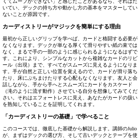
くてムーブができない」と感じたことがあるなら、それはた
いてい、デックの持ち方や動かし方の基本をマスターしてい
ないことが原因です。
カーディストリーがマジックを簡単にする理由
最初から正しいグリップを学べば、カードと格闘する必要が
なくなります。デックが単なる厚くて滑りやすい紙の束では
なく、まるで手の一部のように感じられるようになるはずで
す。これにより、シンプルなカットから複雑なカードのリビ
ール（出現）まで、すべてがスムーズに見えるようになりま
す。手が自然と正しい位置を覚えるので、カードが滑り落ち
たり、床にぶちまけたりする心配もなくなります。友人と会
話しながら、手から手へとスムーズにカードをカスケード
（滝のように流す動作）させている自分を想像してみてくだ
さい。それはエフォートレスに見え、あなたがカードの扱い
を熟知していることを証明してくれます。
「カーディストリーの基礎」で学べること
このコースでは、徹底した基礎から解説します。講師のJulio
が、まずはデックの選び方、そして古いデックとテープを使