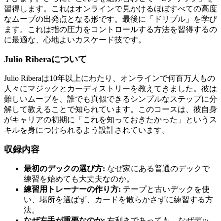
習得します。これはオンラインで見かけるほぼすべての高度
なムーブの出発点となる形です。最後に「ドリブル」を学び
ます。これは指の圧力をコントロールする方法を習得するの
に最適な、心地よいカスケード技です。
Julio Riberaについて
Julio Riberaは10年以上にわたり、オンラインで何百万人もの
人々にマジックとカーディストリーを教えてきました。彼は
難しいムーブを、誰でも真似できるシンプルなステップに分
解して教えることで知られています。このコースは、彼自身
がキャリアの初期に「これを知っておきたかった」というス
キルを身につけられるよう設計されています。
収録内容
最初のデックの選び方:
なぜ家にある普通のデックで
練習を始めても大丈夫なのか。
練習用トレーナーの作り方:
テープと古いデックを使
い、場所を選ばず、カードを散らかさずに練習する方
法。
なぜ左手が重要なのか:
右利きであっても、なぜデッ