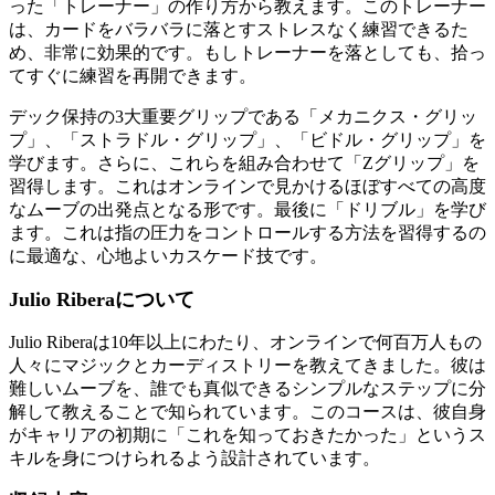
った「トレーナー」の作り方から教えます。このトレーナー
は、カードをバラバラに落とすストレスなく練習できるた
め、非常に効果的です。もしトレーナーを落としても、拾っ
てすぐに練習を再開できます。
デック保持の3大重要グリップである「メカニクス・グリッ
プ」、「ストラドル・グリップ」、「ビドル・グリップ」を
学びます。さらに、これらを組み合わせて「Zグリップ」を
習得します。これはオンラインで見かけるほぼすべての高度
なムーブの出発点となる形です。最後に「ドリブル」を学び
ます。これは指の圧力をコントロールする方法を習得するの
に最適な、心地よいカスケード技です。
Julio Riberaについて
Julio Riberaは10年以上にわたり、オンラインで何百万人もの
人々にマジックとカーディストリーを教えてきました。彼は
難しいムーブを、誰でも真似できるシンプルなステップに分
解して教えることで知られています。このコースは、彼自身
がキャリアの初期に「これを知っておきたかった」というス
キルを身につけられるよう設計されています。