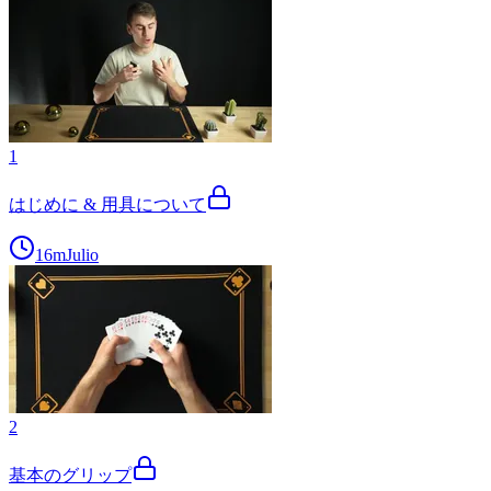
1
はじめに & 用具について
16m
Julio
2
基本のグリップ