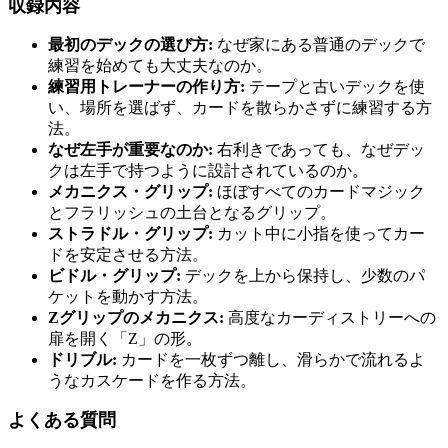
収録内容
最初のデックの選び方:
なぜ家にある普通のデックで
練習を始めても大丈夫なのか。
練習用トレーナーの作り方:
テープと古いデックを使
い、場所を選ばず、カードを散らかさずに練習する方
法。
なぜ左手が重要なのか:
右利きであっても、なぜデッ
クは左手で持つように設計されているのか。
メカニクス・グリップ:
ほぼすべてのカードマジック
とフラリッシュの土台となるグリップ。
ストラドル・グリップ:
カット中に小指を使ってカー
ドを安定させる方法。
ビドル・グリップ:
デックを上から保持し、少数のパ
ケットを動かす方法。
Zグリップのメカニクス:
高度なカーディストリーへの
扉を開く「Z」の形。
ドリブル:
カードを一枚ずつ離し、滑らかで流れるよ
うなカスケードを作る方法。
よくある質問