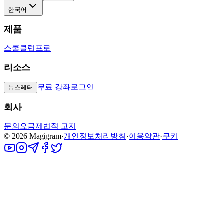
한국어
제품
스쿨
클럽
프로
리소스
무료 강좌
로그인
뉴스레터
회사
문의
요금제
법적 고지
©
2026
Magigram
·
개인정보처리방침
·
이용약관
·
쿠키