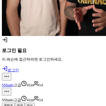
로그인 필요
이 레슨에 접근하려면 로그인하세요.
로그인
S
Shado
고급
41m
14
S
Shado
고급
41m
14
콘텐츠
댓글
레슨