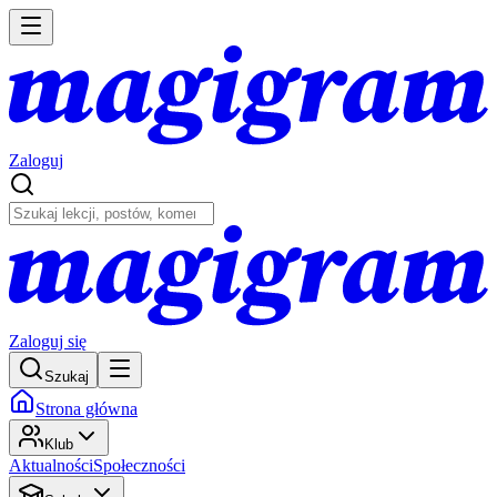
Zaloguj
Zaloguj się
Szukaj
Strona główna
Klub
Aktualności
Społeczności