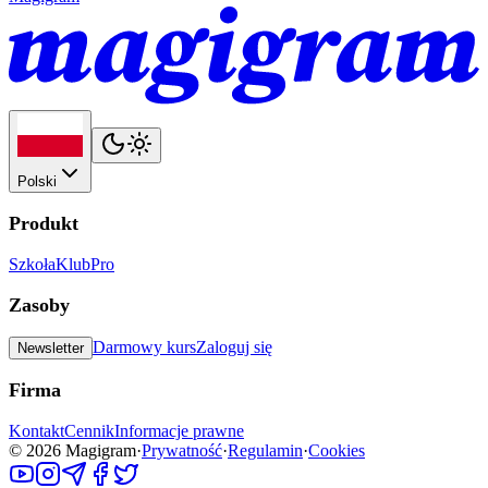
Polski
Produkt
Szkoła
Klub
Pro
Zasoby
Darmowy kurs
Zaloguj się
Newsletter
Firma
Kontakt
Cennik
Informacje prawne
©
2026
Magigram
·
Prywatność
·
Regulamin
·
Cookies