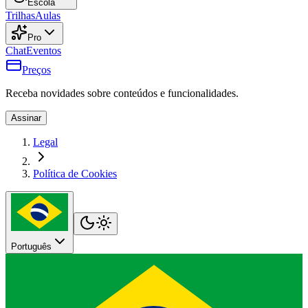
Escola
Trilhas
Aulas
Pro
Chat
Eventos
Preços
Receba novidades sobre conteúdos e funcionalidades.
Assinar
Legal
Política de Cookies
Português