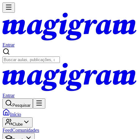
Entrar
Entrar
Pesquisar
Início
Clube
Feed
Comunidades