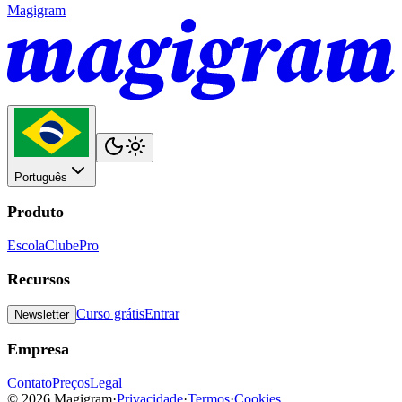
Magigram
Português
Produto
Escola
Clube
Pro
Recursos
Curso grátis
Entrar
Newsletter
Empresa
Contato
Preços
Legal
©
2026
Magigram
·
Privacidade
·
Termos
·
Cookies